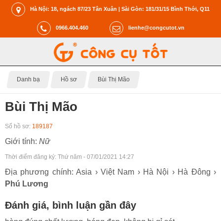
Hà Nội: 18, ngách 87/23 Tân Xuân | Sài Gòn: 181/31/15 Bình Thới, Q11
0966.404.460
lienhe@congcutot.vn
Danh bạ
Hồ sơ
Bùi Thị Mão
Bùi Thị Mão
Số hồ sơ:
189187
Giới tính:
Nữ
Thời điểm đăng ký:
Thứ năm - 07/01/2021 14:27
Địa phương chính: Asia › Việt Nam › Hà Nội › Hà Đông ›
Phú Lương
Đánh giá, bình luận gần đây