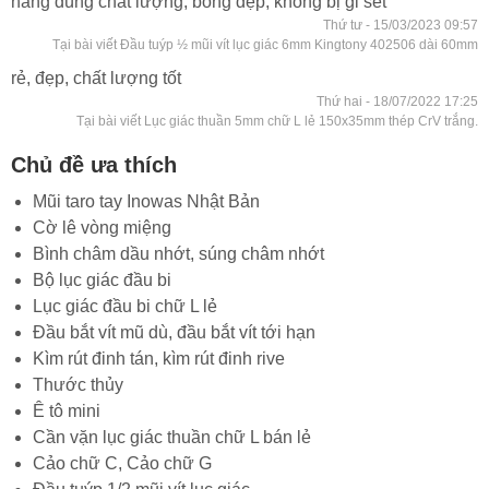
hàng đúng chất lượng, bóng đẹp, không bị gỉ sét
Thứ tư - 15/03/2023 09:57
Tại bài viết Đầu tuýp ½ mũi vít lục giác 6mm Kingtony 402506 dài 60mm
rẻ, đẹp, chất lượng tốt
Thứ hai - 18/07/2022 17:25
Tại bài viết Lục giác thuần 5mm chữ L lẻ 150x35mm thép CrV trắng.
Chủ đề ưa thích
Mũi taro tay Inowas Nhật Bản
Cờ lê vòng miệng
Bình châm dầu nhớt, súng châm nhớt
Bộ lục giác đầu bi
Lục giác đầu bi chữ L lẻ
Đầu bắt vít mũ dù, đầu bắt vít tới hạn
Kìm rút đinh tán, kìm rút đinh rive
Thước thủy
Ê tô mini
Cần vặn lục giác thuần chữ L bán lẻ
Cảo chữ C, Cảo chữ G