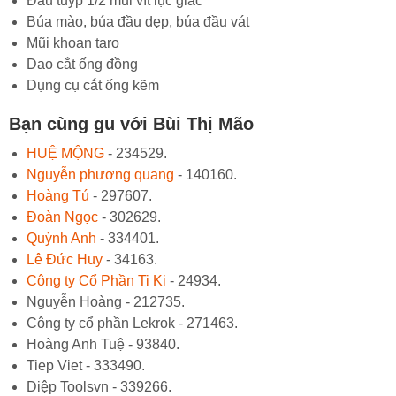
Đầu tuýp 1/2 mũi vít lục giác
Búa mào, búa đầu dẹp, búa đầu vát
Mũi khoan taro
Dao cắt ống đồng
Dụng cụ cắt ống kẽm
Bạn cùng gu với Bùi Thị Mão
HUỆ MỘNG
- 234529.
Nguyễn phương quang
- 140160.
Hoàng Tú
- 297607.
Đoàn Ngọc
- 302629.
Quỳnh Anh
- 334401.
Lê Đức Huy
- 34163.
Công ty Cổ Phần Ti Ki
- 24934.
Nguyễn Hoàng - 212735.
Công ty cổ phần Lekrok - 271463.
Hoàng Anh Tuệ - 93840.
Tiep Viet - 333490.
Diệp Toolsvn - 339266.