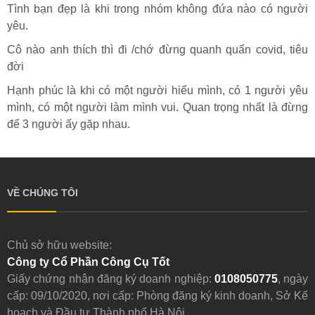
Tình bạn đẹp là khi trong nhóm không đứa nào có người
yêu.
Cô nào anh thích thì đi /chớ đừng quanh quẩn covid, tiêu
đời
Hạnh phúc là khi có một người hiểu mình, có 1 người yêu
mình, có một người làm mình vui. Quan trọng nhất là đừng
để 3 người ấy gặp nhau.
VỀ CHÚNG TÔI
Chủ sở hữu website:
Công ty Cổ Phần Công Cụ Tốt
Giấy chứng nhận đăng ký doanh nghiệp:
0108050775
, ngày
cấp: 09/10/2020, nơi cấp: Phòng đăng ký kinh doanh, Sở Kế
hoạch và Đầu tư Thành phố Hà Nội