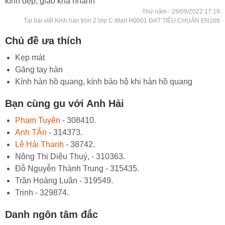
kính đẹp, giao khá nhanh
Thứ năm - 29/09/2022 17:18
Tại bài viết Kính hàn tròn 2 lớp C-Mart H0001 ĐẠT TIÊU CHUẨN EN166
Chủ đề ưa thích
Kẹp mát
Găng tay hàn
Kính hàn hồ quang, kính bảo hộ khi hàn hồ quang
Bạn cùng gu với Anh Hải
Phạm Tuyên
- 308410.
Anh TẤn
- 314373.
Lê Hải Thanh
- 38742.
Nông Thị Diệu Thuý, - 310363.
Đỗ Nguyễn Thành Trung - 315435.
Trần Hoàng Luân - 319549.
Trinh - 329874.
Danh ngôn tâm đắc