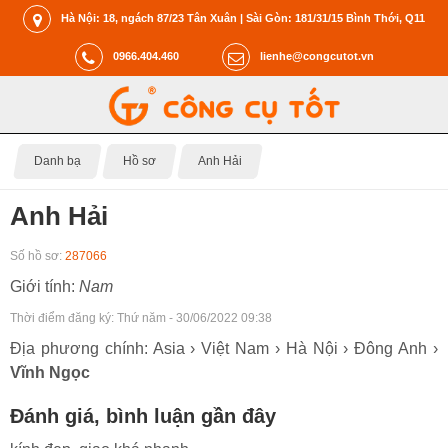
Hà Nội: 18, ngách 87/23 Tân Xuân | Sài Gòn: 181/31/15 Bình Thới, Q11
0966.404.460
lienhe@congcutot.vn
Danh bạ
Hồ sơ
Anh Hải
Anh Hải
Số hồ sơ:
287066
Giới tính:
Nam
Thời điểm đăng ký:
Thứ năm - 30/06/2022 09:38
Địa phương chính: Asia › Việt Nam › Hà Nội › Đông Anh ›
Vĩnh Ngọc
Đánh giá, bình luận gần đây