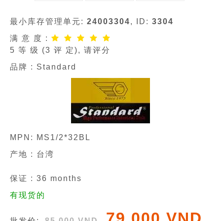
最小库存管理单元:
24003304
, ID:
3304
满 意 度 :
5
等 级 (
3
评 定), 请评分
品牌 :
Standard
MPN:
MS1/2*32BL
产地 : 台湾
保证 :
36
months
有现货的
79 000 VND
批发价:
85 000 VND