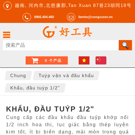
越南, 河內市,北慈廉郡,Tan Xuan 87巷23胡同18号
0966.404.460
lienhe@congcutot.vn
0 个产品
Chung
Tuýp vặn và đầu khẩu
Khẩu, đầu tuýp 1/2"
KHẨU, ĐẦU TUÝP 1/2"
Cung cấp các đầu khẩu đầu tuýp khớp nối
1/2 inch hoa thị, lục giác bằng thép luyện
kim tốt, ít bị biến dạng, mài mòn trong quá