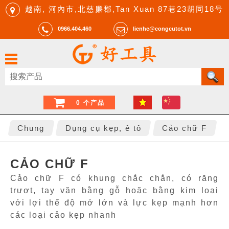
越南, 河內市,北慈廉郡,Tan Xuan 87巷23胡同18号
0966.404.460
lienhe@congcutot.vn
0 个产品
Chung
Dụng cụ kẹp, ê tô
Cảo chữ F
CẢO CHỮ F
Cảo chữ F có khung chắc chắn, có răng
trượt, tay vặn bằng gỗ hoặc bằng kim loại
với lợi thế độ mở lớn và lực kẹp mạnh hơn
các loại cảo kẹp nhanh