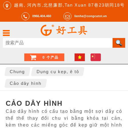
越南, 河內市,北慈廉郡,Tan Xuan 87巷23胡同18号
0966.404.460
lienhe@congcutot.vn
0 个产品
Chung
Dụng cụ kẹp, ê tô
Cảo dây hình
CẢO DÂY HÌNH
Cảo dây hình có cấu tạo bằng một sợi dây có
thể thể thay đổi chu vi bằng khóa tại cán,
kèm theo các miếng góc để kẹp giữ một hình