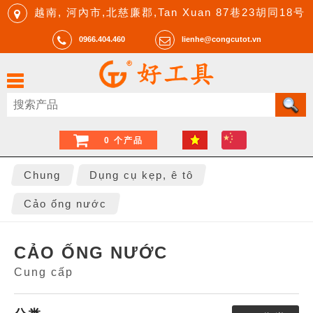
越南, 河內市,北慈廉郡,Tan Xuan 87巷23胡同18号
0966.404.460
lienhe@congcutot.vn
0 个产品
Chung
Dụng cụ kẹp, ê tô
Cảo ống nước
CẢO ỐNG NƯỚC
Cung cấp