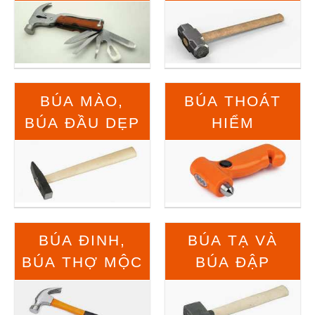
BÚA MÀO,
BÚA THOÁT
BÚA ĐẦU DẸP
HIỂM
BÚA ĐINH,
BÚA TẠ VÀ
BÚA THỢ MỘC
BÚA ĐẬP