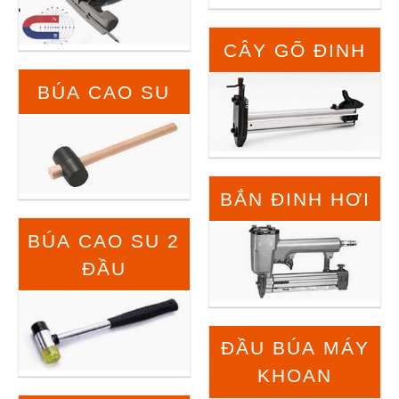
CÂY GÕ ĐINH
BÚA CAO SU
BẮN ĐINH HƠI
BÚA CAO SU 2
ĐẦU
ĐẦU BÚA MÁY
KHOAN