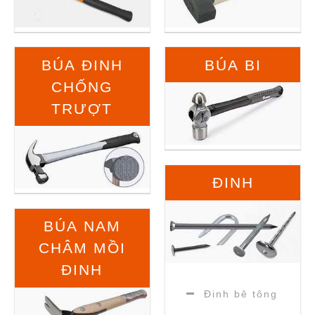
BÚA ĐINH
BÚA BI
CHỐNG
TRƯỢT
ĐINH
BÚA NAM
CHÂM MỒI
ĐINH
Đinh bê tông