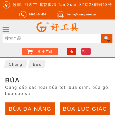
越南, 河內市,北慈廉郡,Tan Xuan 87巷23胡同18号
0966.404.460
lienhe@congcutot.vn
0 个产品
Chung
Búa
BÚA
Cung cấp các loại búa tốt, búa đinh, búa gỗ,
búa cao su
BÚA ĐA NĂNG
BÚA LỤC GIÁC