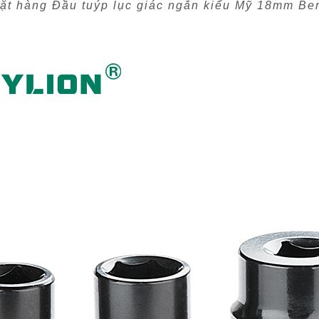
ặt hàng Đầu tuýp lục giác ngắn kiểu Mỹ 18mm Be