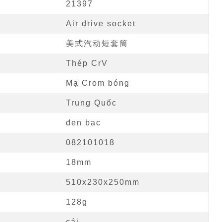
21397
Air drive socket
美式汽动短套筒
Thép CrV
Mạ Crom bóng
Trung Quốc
đen bạc
082101018
18mm
510x230x250mm
128g
cái