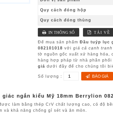
Quy cách đóng hộp
Quy cách đóng thùng
IN THÔNG SỐ
TẢI VỀ
Để mua sản phẩm
Đầu tuýp lục 
082101018
với
giá cả cạnh tranh
tờ nguồn gốc xuất xứ hàng hóa,
hàng hợp pháp từ nhà phân phố
giá
dưới đây để cho chúng tôi bi
Số lượng :
BÁO GIÁ
c giác ngắn kiểu Mỹ 18mm Berrylion 08
được làm bằng thép CrV chất lượng cao, có độ bền
 và khả năng chống gỉ sét và ăn mòn.