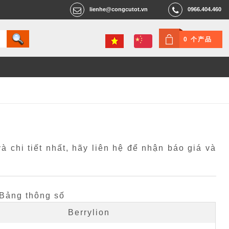
lienhe@congcutot.vn
0966.404.460
0 个产品
 chi tiết nhất, hãy liên hệ để nhận báo giá và
Bảng thông số
Berrylion