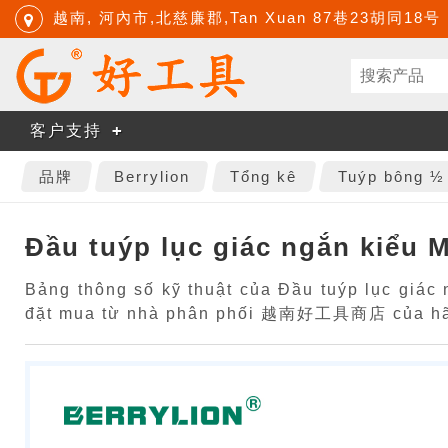
越南, 河內市,北慈廉郡,Tan Xuan 87巷23胡同18号
客户支持
品牌
Berrylion
Tổng kê
Tuýp bông ½
Đầu tuýp lục giác ngắn kiểu 
Bảng thông số kỹ thuật của Đầu tuýp lục giác 
đặt mua từ nhà phân phối 越南好工具商店 của hãn