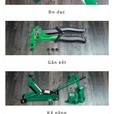
Đo đạc
Gắn kết
Kê nâng