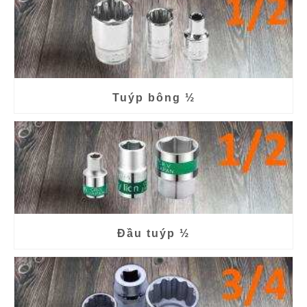
Tuýp bông ½
Đầu tuýp ½