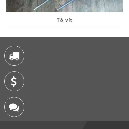
Tô vít