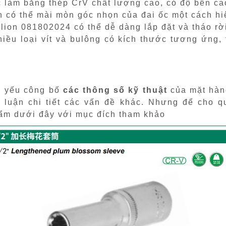
 làm bằng thép CrV chất lượng cao, có độ bền cao
n có thể mài mòn góc nhọn của đai ốc một cách hi
lion 081802024 có thể dễ dàng lắp đặt và tháo rờ
iều loại vít và bulông có kích thước tương ứng, 
ủ yếu công bố
các thông số kỹ thuật
của mặt hàng
 luận chi tiết các vấn đề khác. Nhưng để cho 
hẩm dưới đây với mục đích tham khảo