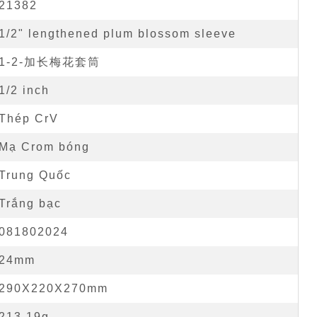
21382
1/2" lengthened plum blossom sleeve
1-2-加长梅花套筒
1/2 inch
Thép CrV
Mạ Crom bóng
Trung Quốc
Trắng bạc
081802024
24mm
290X220X270mm
213.19g