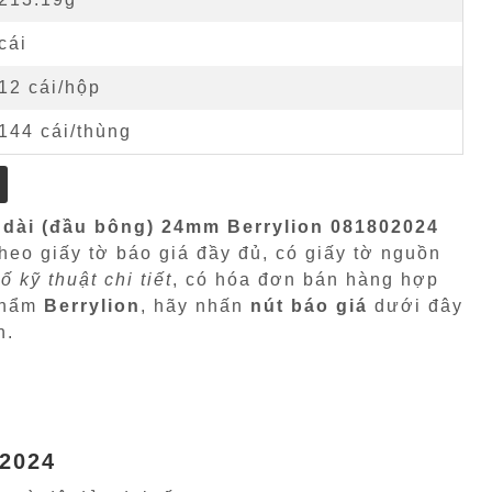
cái
12 cái/hộp
144 cái/thùng
 dài (đầu bông) 24mm Berrylion 081802024
theo giấy tờ báo giá đầy đủ, có giấy tờ nguồn
ố kỹ thuật chi tiết
, có hóa đơn bán hàng hợp
 phẩm
Berrylion
, hãy nhấn
nút báo giá
dưới đây
n.
02024