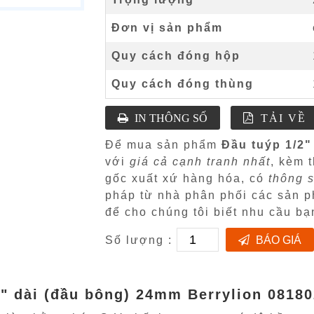
Đơn vị sản phẩm
Quy cách đóng hộp
Quy cách đóng thùng
IN THÔNG SỐ
TẢI VỀ
Để mua sản phẩm
Đầu tuýp 1/2"
với
giá cả cạnh tranh nhất
, kèm 
gốc xuất xứ hàng hóa, có
thông s
pháp từ nhà phân phối các sản
để cho chúng tôi biết nhu cầu bạ
Số lượng :
BÁO GIÁ
2" dài (đầu bông) 24mm Berrylion 0818