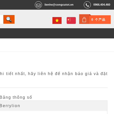
lienhe@congcutot.vn
0966.404.460
0 个产品
 tiết nhất, hãy liên hệ để nhận báo giá và đặt
Bảng thông số
Berrylion