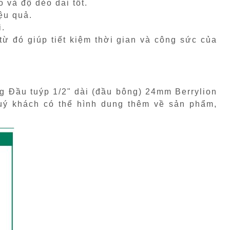
 và độ dẻo dai tốt.
ệu quả.
i.
từ đó giúp tiết kiệm thời gian và công sức của
 Đầu tuýp 1/2" dài (đầu bông) 24mm Berrylion
quý khách có thể hình dung thêm về sản phẩm,