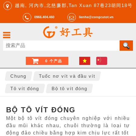
越南, 河內市,北慈廉郡,Tan Xuan 87巷23胡同18号
0966.404.460
lienhe@congcutot.vn
0 个产品
Chung
Tuốc nơ vít và đầu vít
Tô vít đóng
Bộ tô vít đóng
BỘ TÔ VÍT ĐÓNG
Một bộ tô vít đóng chuyên nghiệp với nhiều
đầu mũi khác nhau, chuôi thường là loại tự
động đảo chiều bằng hợp kim chịu lực rất tốt