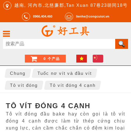
越南, 河內市,北慈廉郡,Tan Xuan 87巷23胡同18号
0966.404.460
lienhe@congcutot.vn
0 个产品
Chung
Tuốc nơ vít và đầu vít
Tô vít đóng
Tô vít đóng 4 cạnh
TÔ VÍT ĐÓNG 4 CẠNH
Tô vít đóng đầu bake hay còn gọi là tô vít
đóng 4 cạnh được làm từ thép cứng chịu
xung lực, cán cầm chắc chắn có đệm kim loại