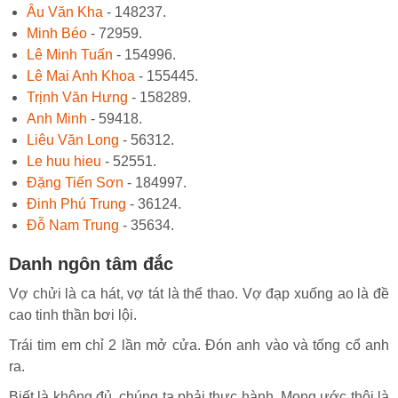
Âu Văn Kha
- 148237.
Minh Béo
- 72959.
Lê Minh Tuấn
- 154996.
Lê Mai Anh Khoa
- 155445.
Trịnh Văn Hưng
- 158289.
Anh Minh
- 59418.
Liêu Văn Long
- 56312.
Le huu hieu
- 52551.
Đặng Tiến Sơn
- 184997.
Đinh Phú Trung
- 36124.
Đỗ Nam Trung
- 35634.
Danh ngôn tâm đắc
Vợ chửi là ca hát, vợ tát là thể thao. Vợ đạp xuống ao là đề
cao tinh thần bơi lội.
Trái tim em chỉ 2 lần mở cửa. Đón anh vào và tống cổ anh
ra.
Biết là không đủ, chúng ta phải thực hành. Mong ước thôi là