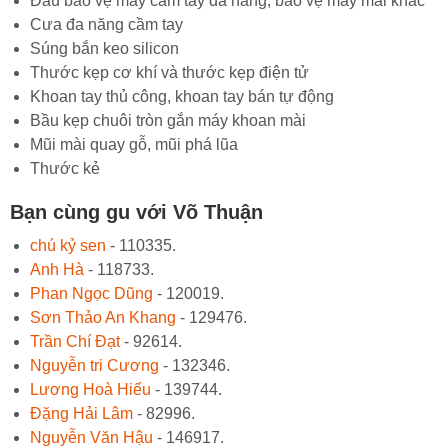
Đầu bảo vệ máy cầm tay đa năng, bảo vệ máy mài khắc
Cưa đa năng cầm tay
Súng bắn keo silicon
Thước kẹp cơ khí và thước kẹp điện tử
Khoan tay thủ công, khoan tay bán tự động
Bầu kẹp chuôi tròn gắn máy khoan mài
Mũi mài quay gỗ, mũi phá lũa
Thước kẻ
Bạn cùng gu với Võ Thuận
chú kỷ sen
- 110335.
Anh Hà
- 118733.
Phan Ngọc Dũng
- 120019.
Sơn Thảo An Khang
- 129476.
Trần Chí Đạt
- 92614.
Nguyễn tri Cương
- 132346.
Lương Hoà Hiếu
- 139744.
Đặng Hải Lâm
- 82996.
Nguyễn Văn Hậu
- 146917.