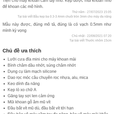
Tiện cho máy khoan cầm tay nhỏ. Kẹp được mũi khoan nhỏ
để khoan các mô hình.
Thứ năm - 27/07/2023 15:05
Tại bài viết Bầu kẹp ba 0.3-3.4mm chuôi tròn 3mm cho máy đa năng
Mẫu này được, đúng mô tả, đúng là có vạch 0.5mm như
mình kỳ vọng
Chủ nhật - 22/08/2021 07:20
Tại bài viết Thước nhôm 15cm
Chủ đề ưa thích
Lưỡi cưa đĩa mini cho máy khoan mài
Bình châm dầu nhớt, súng châm nhớt
Dụng cụ làm mạch silicone
Dao rọc móc câu chuyên roc nhựa, alu, mica
Keo dính đa năng
Kẹp lò xo chữ A
Găng tay sợi len cảm ứng
Mũi khoan gỗ âm mũ vít
Đầu bắt vít mũ dù, đầu bắt vít tới hạn