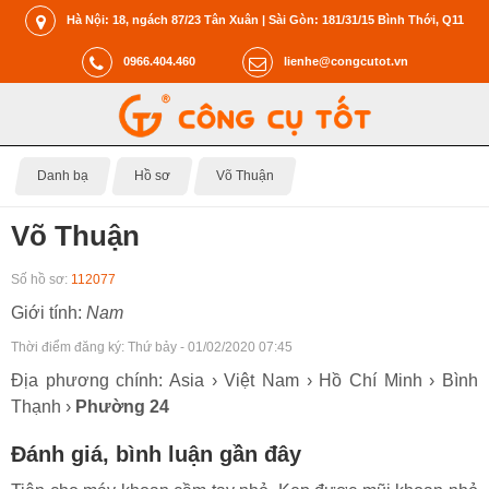
Hà Nội: 18, ngách 87/23 Tân Xuân | Sài Gòn: 181/31/15 Bình Thới, Q11
0966.404.460
lienhe@congcutot.vn
Danh bạ
Hồ sơ
Võ Thuận
Võ Thuận
Số hồ sơ:
112077
Giới tính:
Nam
Thời điểm đăng ký:
Thứ bảy - 01/02/2020 07:45
Địa phương chính: Asia › Việt Nam › Hồ Chí Minh › Bình
Thạnh ›
Phường 24
Đánh giá, bình luận gần đây