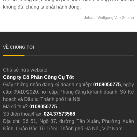
không đủ, chúng ta phải hành động.
Johann Wolfgang Von Goethe
VỀ CHÚNG TÔI
Chủ sở hữu website:
Công ty Cổ Phần Công Cụ Tốt
Giấy chứng nhận đăng ký doanh nghiệp:
0108050775
, ngày
cấp: 09/10/2020, nơi cấp: Phòng đăng ký kinh doanh, Sở Kế
hoạch và Đầu tư Thành phố Hà Nội
Mã số thuế:
0108050775
Số điện thoại/Fax:
024.37573566
Địa chỉ: Số 51, Ngõ 87, đường Tân Xuân, Phường Xuân
Đỉnh, Quận Bắc Từ Liêm, Thành phố Hà Nội, Việt Nam