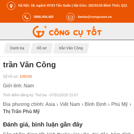
Hà Nội: 18, ngách 87/23 Tân Xuân | Sài Gòn: 181/31/15 Bình Thới, Q11
0966.404.460
lienhe@congcutot.vn
Danh bạ
Hồ sơ
trần Văn Công
trần Văn Công
Số hồ sơ:
108430
Giới tính:
Nam
Thời điểm đăng ký:
Thứ ba - 07/01/2020 15:07
Địa phương chính: Asia › Việt Nam › Bình Định › Phù Mỹ ›
Thị Trấn Phù Mỹ
Đánh giá, bình luận gần đây