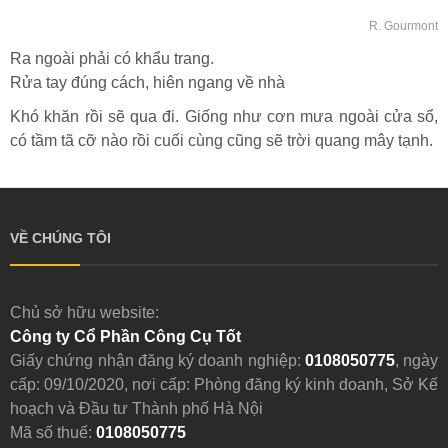
R. Gourmont
Ra ngoài phải có khẩu trang.
Rửa tay đúng cách, hiên ngang về nhà
Khó khăn rồi sẽ qua đi. Giống như cơn mưa ngoài cửa sổ,
có tầm tã cỡ nào rồi cuối cùng cũng sẽ trời quang mây tạnh.
VỀ CHÚNG TÔI
Chủ sở hữu website:
Công ty Cổ Phần Công Cụ Tốt
Giấy chứng nhận đăng ký doanh nghiệp:
0108050775
, ngày
cấp: 09/10/2020, nơi cấp: Phòng đăng ký kinh doanh, Sở Kế
hoạch và Đầu tư Thành phố Hà Nội
Mã số thuế:
0108050775