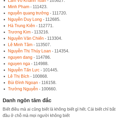
Lâm Võ Khánh Toàn
- 105627.
Minh Pham
- 111423.
nguyễn quang trưởng
- 111720.
Nguyễn Duy Long
- 112685.
Hà Trung Kiên
- 112771.
Trương Kim
- 113216.
Nguyễn Văn Chiến
- 113304.
Lê Minh Tâm
- 113507.
Nguyễn Thị Thúy Loan
- 114354.
nguyen dang
- 114786.
nguyen nga
- 114988.
Nguyễn Tấn Lực
- 101445.
Lê Thị Bích
- 100868.
Bùi Đình Ngoạn
- 116158.
Trường Nguyễn
- 100660.
Danh ngôn tâm đắc
Biết điều mà ai cũng biết là không biết gì hết. Cái biết chỉ bắt
đầu ở chỗ mà mọi người không biết