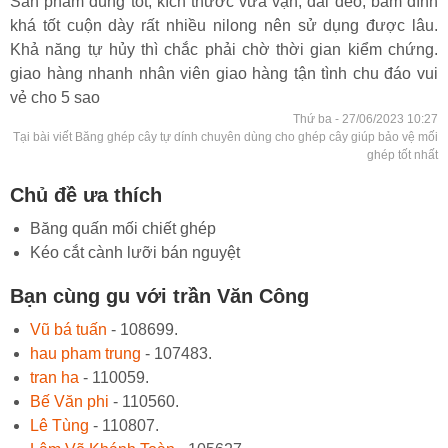
Sản phẩm dùng tốt, kích thước vừa vặn, dai dẻo, bám dính
khá tốt cuộn dày rất nhiều nilong nên sử dụng được lâu.
Khả năng tự hủy thì chắc phải chờ thời gian kiểm chứng.
giao hàng nhanh nhân viên giao hàng tận tình chu đáo vui
vẻ cho 5 sao
Thứ ba - 27/06/2023 10:27
Tại bài viết Băng ghép cây tự dính chuyên dùng cho ghép cây giúp bảo vệ mối
ghép tốt nhất
Chủ đề ưa thích
Băng quấn mối chiết ghép
Kéo cắt cành lưỡi bán nguyệt
Bạn cùng gu với trần Văn Công
Vũ bá tuấn
- 108699.
hau pham trung
- 107483.
tran ha
- 110059.
Bế Văn phi
- 110560.
Lê Tùng
- 110807.