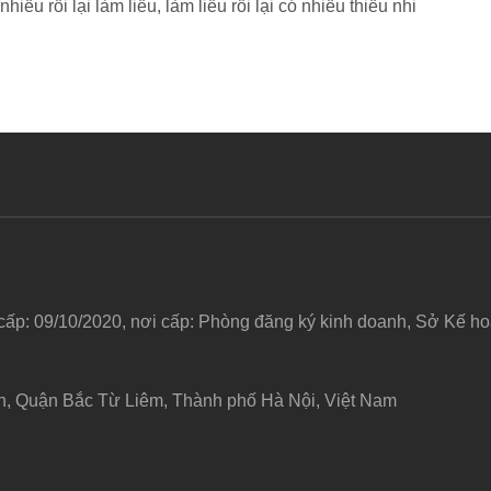
hiều rồi lại làm liều, làm liều rồi lại có nhiều thiếu nhi
 cấp: 09/10/2020, nơi cấp: Phòng đăng ký kinh doanh, Sở Kế 
h, Quận Bắc Từ Liêm, Thành phố Hà Nội, Việt Nam