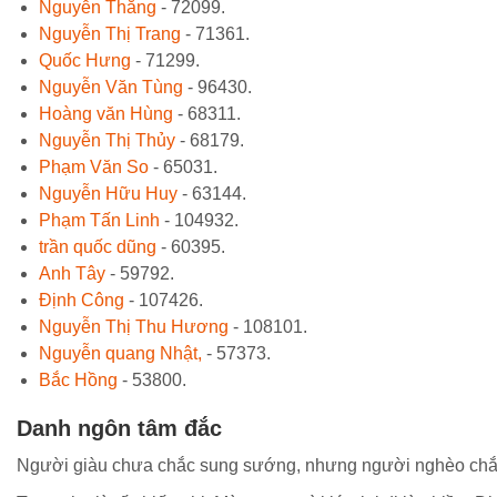
Nguyễn Thắng
- 72099.
Nguyễn Thị Trang
- 71361.
Quốc Hưng
- 71299.
Nguyễn Văn Tùng
- 96430.
Hoàng văn Hùng
- 68311.
Nguyễn Thị Thủy
- 68179.
Phạm Văn So
- 65031.
Nguyễn Hữu Huy
- 63144.
Phạm Tấn Linh
- 104932.
trần quốc dũng
- 60395.
Anh Tây
- 59792.
Định Công
- 107426.
Nguyễn Thị Thu Hương
- 108101.
Nguyễn quang Nhật,
- 57373.
Bắc Hồng
- 53800.
Danh ngôn tâm đắc
Người giàu chưa chắc sung sướng, nhưng người nghèo chắc 