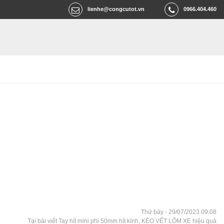
lienhe@congcutot.vn
0966.404.460
Thứ bảy - 29/07/2023 09:08
Tại bài viết Tay hít mini phi 50mm hít kính, KÉO VẾT LÕM XE hiệu quả