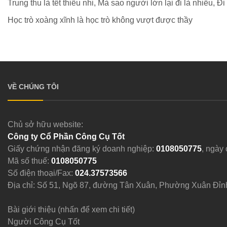
Trung thu là tết thiếu nhi, Mà sao người lớn lại đi là nhiều, Đi n
Học trò xoàng xĩnh là học trò không vượt được thầy
VỀ CHÚNG TÔI
Chủ sở hữu website:
Công ty Cổ Phần Công Cụ Tốt
Giấy chứng nhận đăng ký doanh nghiệp:
0108050775
, ngày
Mã số thuế:
0108050775
Số điện thoại/Fax:
024.37573566
Địa chỉ: Số 51, Ngõ 87, đường Tân Xuân, Phường Xuân Đỉn
Bài giới thiệu (nhấn để xem chi tiết)
Người Công Cụ Tốt