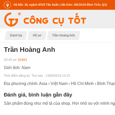
Hà Nội: 18, ngách 87/23 Tân Xuân | Sài Gòn: 181/31/15 Bình Thới, Q11
Danh bạ
Hồ sơ
Trần Hoàng Anh
Trần Hoàng Anh
Số hồ sơ:
82883
Giới tính:
Nam
Thời điểm đăng ký:
Thứ sáu - 13/09/2019 15:25
Địa phương chính: Asia › Việt Nam › Hồ Chí Minh › Bình Thạ
Đánh giá, bình luận gần đây
Sản phẩm đúng như mô tả của shop. Hơi nhỏ so với mình ngh