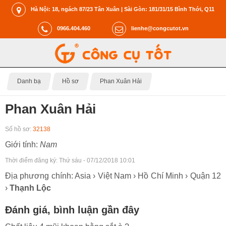
Hà Nội: 18, ngách 87/23 Tân Xuân | Sài Gòn: 181/31/15 Bình Thới, Q11
0966.404.460
lienhe@congcutot.vn
Danh bạ
Hồ sơ
Phan Xuân Hải
Phan Xuân Hải
Số hồ sơ:
32138
Giới tính:
Nam
Thời điểm đăng ký:
Thứ sáu - 07/12/2018 10:01
Địa phương chính: Asia › Việt Nam › Hồ Chí Minh › Quận 12
›
Thạnh Lộc
Đánh giá, bình luận gần đây