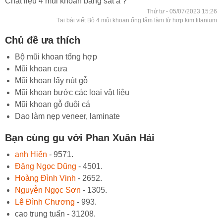
Chất liệu 4 mũi khoan bằng sắt à ?
Thứ tư - 05/07/2023 15:26
Tại bài viết Bộ 4 mũi khoan ống tấm làm từ hợp kim titanium
Chủ đề ưa thích
Bộ mũi khoan tổng hợp
Mũi khoan cưa
Mũi khoan lấy nút gỗ
Mũi khoan bước các loại vật liệu
Mũi khoan gỗ đuôi cá
Dao làm nẹp veneer, laminate
Bạn cùng gu với Phan Xuân Hải
anh Hiển
- 9571.
Đặng Ngọc Dũng
- 4501.
Hoàng Đình Vinh
- 2652.
Nguyễn Ngọc Sơn
- 1305.
Lê Đình Chương
- 993.
cao trung tuấn - 31208.