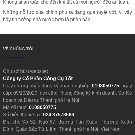
Không ai an toàn cho đến khi tất cả mọi người đều an toàn.
Những nỗ lực của chính phủ ta đang quá tuyệt vời, vì vậy
hãy tin tưởng nhà nước hơn là phàn nàn.
VỀ CHÚNG TÔI
Chủ sở hữu website:
Công ty Cổ Phần Công Cụ Tốt
Giấy chứng nhận đăng ký doanh nghiệp:
0108050775
, ngày
cấp: 09/10/2020, nơi cấp: Phòng đăng ký kinh doanh, Sở Kế
hoạch và Đầu tư Thành phố Hà Nội
Mã số thuế:
0108050775
Số điện thoại/Fax:
024.37573566
Địa chỉ: Số 51, Ngõ 87, đường Tân Xuân, Phường Xuân
Đỉnh, Quận Bắc Từ Liêm, Thành phố Hà Nội, Việt Nam