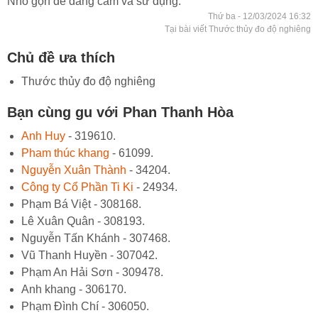
Nhỏ gọn dễ dàng cầm và sử dụng.
Thứ ba - 12/03/2024 16:32
Tại bài viết Thước thủy đo độ nghiêng
Chủ đề ưa thích
Thước thủy đo độ nghiêng
Bạn cùng gu với Phan Thanh Hòa
Anh Huy
- 319610.
Pham thúc khang
- 61099.
Nguyễn Xuân Thành
- 34204.
Công ty Cổ Phần Ti Ki
- 24934.
Phạm Bá Việt - 308168.
Lê Xuân Quân - 308193.
Nguyễn Tấn Khánh - 307468.
Vũ Thanh Huyền - 307042.
Phạm An Hải Sơn - 309478.
Anh khang - 306170.
Phạm Đình Chí - 306050.