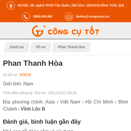
Hà Nội: 18, ngách 87/23 Tân Xuân | Sài Gòn: 181/31/15 Bình Thới, Q11
0966.404.460
lienhe@congcutot.vn
Danh bạ
Hồ sơ
Phan Thanh Hòa
Phan Thanh Hòa
Số hồ sơ:
308036
Giới tính:
Nam
Thời điểm đăng ký:
Thứ ba - 06/12/2022 08:26
Địa phương chính: Asia › Việt Nam › Hồ Chí Minh › Bình
Chánh ›
Vĩnh Lộc B
Đánh giá, bình luận gần đây