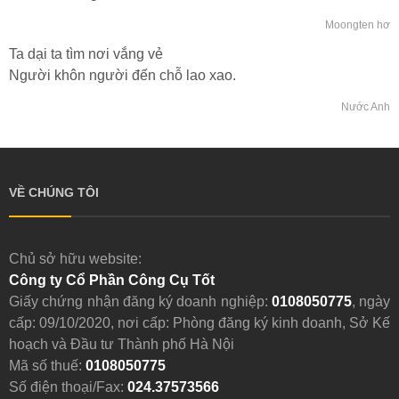
Moongten hơ
Ta dại ta tìm nơi vắng vẻ
Người khôn người đến chỗ lao xao.
Nước Anh
VỀ CHÚNG TÔI
Chủ sở hữu website:
Công ty Cổ Phần Công Cụ Tốt
Giấy chứng nhận đăng ký doanh nghiệp:
0108050775
, ngày
cấp: 09/10/2020, nơi cấp: Phòng đăng ký kinh doanh, Sở Kế
hoạch và Đầu tư Thành phố Hà Nội
Mã số thuế:
0108050775
Số điện thoại/Fax:
024.37573566