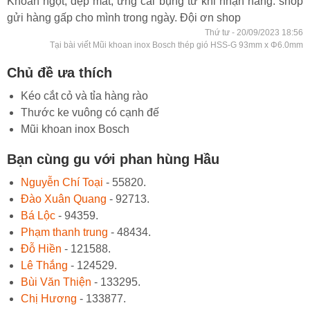
Khoan ngọt, đẹp mắt, ưng cái bụng từ khi nhận hàng. shop
gửi hàng gấp cho mình trong ngày. Đội ơn shop
Thứ tư - 20/09/2023 18:56
Tại bài viết Mũi khoan inox Bosch thép gió HSS-G 93mm x Φ6.0mm
Chủ đề ưa thích
Kéo cắt cỏ và tỉa hàng rào
Thước ke vuông có cạnh đế
Mũi khoan inox Bosch
Bạn cùng gu với phan hùng Hầu
Nguyễn Chí Toại
- 55820.
Đào Xuân Quang
- 92713.
Bá Lộc
- 94359.
Phạm thanh trung
- 48434.
Đỗ Hiền
- 121588.
Lê Thắng
- 124529.
Bùi Văn Thiện
- 133295.
Chị Hương
- 133877.