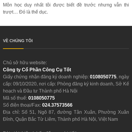
Môn học duy nhất tôi được biết đề trước nhưng vẫn thi
trượt… Đó là thể dục.
VỀ CHÚNG TÔI
Chủ sở hữu website:
Công ty Cổ Phần Công Cụ Tốt
Giấy chứng nhận đăng ký doanh nghiệp:
0108050775
, ngày
cấp: 09/10/2020, nơi cấp: Phòng đăng ký kinh doanh, Sở Kế
hoạch và Đầu tư Thành phố Hà Nội
Mã số thuế:
0108050775
Số điện thoại/Fax:
024.37573566
Địa chỉ: Số 51, Ngõ 87, đường Tân Xuân, Phường Xuân
Đỉnh, Quận Bắc Từ Liêm, Thành phố Hà Nội, Việt Nam