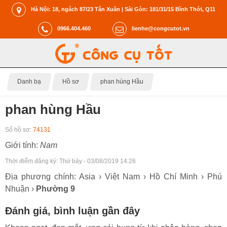
Hà Nội: 18, ngách 87/23 Tân Xuân | Sài Gòn: 181/31/15 Bình Thới, Q11
0966.404.460
lienhe@congcutot.vn
Danh bạ
Hồ sơ
phan hùng Hầu
phan hùng Hầu
Số hồ sơ:
74131
Giới tính:
Nam
Thời điểm đăng ký:
Thứ bảy - 03/08/2019 14:26
Địa phương chính: Asia › Việt Nam › Hồ Chí Minh › Phú
Nhuận ›
Phường 9
Đánh giá, bình luận gần đây