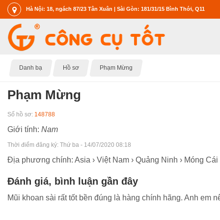
Hà Nội: 18, ngách 87/23 Tân Xuân | Sài Gòn: 181/31/15 Bình Thới, Q11
Danh bạ
Hồ sơ
Phạm Mừng
Phạm Mừng
Số hồ sơ:
148788
Giới tính:
Nam
Thời điểm đăng ký:
Thứ ba - 14/07/2020 08:18
Địa phương chính: Asia › Việt Nam › Quảng Ninh › Móng Cái
Đánh giá, bình luận gần đây
Mũi khoan sài rất tốt bền đúng là hàng chính hãng. Anh em n