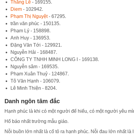
Thắng Lê
- 169155.
Diem
- 102942.
Phạm Thị Nguyệt
- 67295.
trần văn phúc - 150135.
Phạm Lý - 158898.
Anh Huy - 136953.
Đặng Văn Tới - 129921.
Nguyễn Hải - 168487.
CÔNG TY TNHH MINH LONG I - 169138.
Nguyễn sâm - 169535.
Phạm Xuân Thuỷ - 124867.
Tô Văn Hạnh - 106079.
Lê Minh Thiện - 8204.
Danh ngôn tâm đắc
Hạnh phúc là khi có một người để hiểu, có một người yêu mì
Hổ báo nhất trường mẫu giáo.
Nỗi buồn lớn nhất là cố tỏ ra hạnh phúc. Nỗi đau lớn nhất là