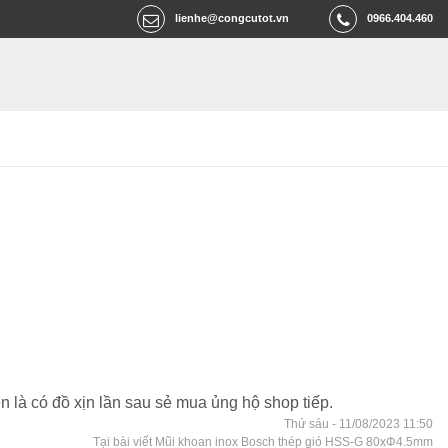
lienhe@congcutot.vn
0966.404.460
n là có đồ xịn lần sau sẻ mua ủng hộ shop tiếp.
Thứ sáu - 11/08/2023 11:50
Tại bài viết Mũi khoan inox Bosch thép gió HSS-G 80xΦ4.5mm