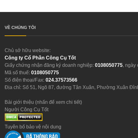
VỀ CHÚNG TÔI
Chủ sở hữu website:
Công ty Cổ Phần Công Cụ Tốt
Giấy chứng nhận đăng ký doanh nghiệp:
0108050775
, ngày
Mã số thuế:
0108050775
Số điện thoại/Fax:
024.37573566
Địa chỉ: Số 51, Ngõ 87, đường Tân Xuân, Phường Xuân Đỉn
Bài giới thiệu (nhấn để xem chi tiết)
Người Công Cụ Tốt
Tuyên bố bảo vệ nội dung