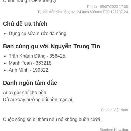
Chính hãng TOP không ạ
Thứ tư - 05/07/2023 17:30
Tại bài viết Kìm cộng lực 24 inch 600mm TOP 121207-24
Chủ đề ưa thích
Dụng cụ sửa nước đa năng
Bạn cùng gu với Nguyễn Trung Tín
Trần Khánh Đăng - 356425.
Mạnh Toàn - 363218.
Anh Minh - 199822.
Danh ngôn tâm đắc
Ai ơi giữ chí cho bền.
Dù ai xoay hướng đổi nền mặc ai.
Ca dao Việt Nam
Cuộc sống sẽ bi thảm nếu nó không buồn cười.
Stephen Hawking