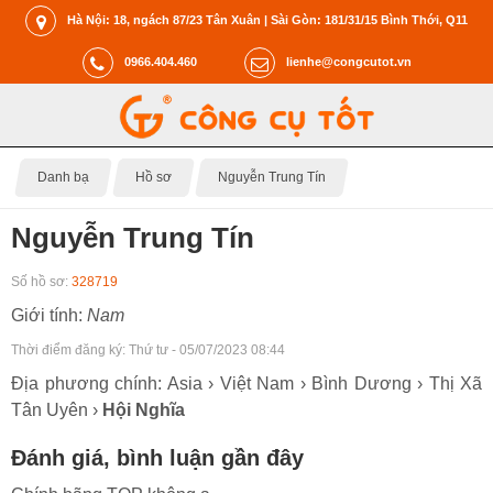
Hà Nội: 18, ngách 87/23 Tân Xuân | Sài Gòn: 181/31/15 Bình Thới, Q11
0966.404.460
lienhe@congcutot.vn
Danh bạ
Hồ sơ
Nguyễn Trung Tín
Nguyễn Trung Tín
Số hồ sơ:
328719
Giới tính:
Nam
Thời điểm đăng ký:
Thứ tư - 05/07/2023 08:44
Địa phương chính: Asia › Việt Nam › Bình Dương › Thị Xã
Tân Uyên ›
Hội Nghĩa
Đánh giá, bình luận gần đây