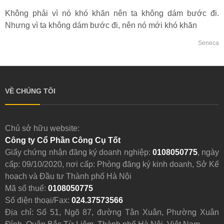
Không phải vì nó khó khăn nên ta không dám bước đi.
Nhưng vì ta không dám bước đi, nên nó mới khó khăn
Seneca
VỀ CHÚNG TÔI
Chủ sở hữu website:
Công ty Cổ Phần Công Cụ Tốt
Giấy chứng nhận đăng ký doanh nghiệp:
0108050775
, ngày
cấp: 09/10/2020, nơi cấp: Phòng đăng ký kinh doanh, Sở Kế
hoạch và Đầu tư Thành phố Hà Nội
Mã số thuế:
0108050775
Số điện thoại/Fax:
024.37573566
Địa chỉ: Số 51, Ngõ 87, đường Tân Xuân, Phường Xuân