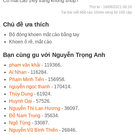
Có mắt cáo 14ly trắng không shop?
Thứ tư - 18/08/2021 08:20
Tại bài viết Mắt cáo 10mm vàng túi 100 cặp
Chủ đề ưa thích
Bộ đóng khoen mắt cáo bằng tay
Khoen ô rê, mắt cáo
Bạn cùng gu với Nguyễn Trọng Anh
phạm văn khải
- 119366.
Al Nhan
- 116284.
Phạm Minh Tiến
- 156958.
nguyễn ngọc thanh
- 170414.
Thùy Dung
- 61924.
Huynh Oai
- 57526.
Nguyễn Thị Lan Hương
- 36097.
Đỗ Nam Trung
- 35634.
Ngô Tùng
- 33087.
Nguyễn Vũ Bình Thiên
- 26846.