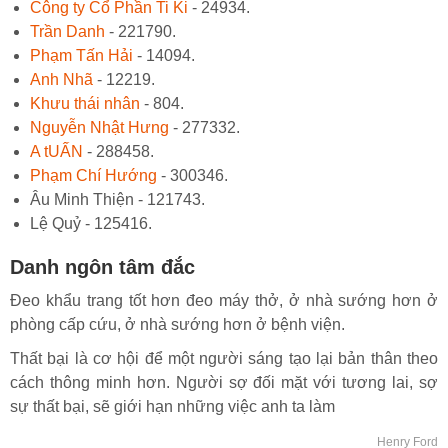
Công ty Cổ Phần Ti Ki
- 24934.
Trần Danh
- 221790.
Phạm Tấn Hải
- 14094.
Anh Nhã
- 12219.
Khưu thái nhân
- 804.
Nguyễn Nhật Hưng
- 277332.
A tUẤN
- 288458.
Phạm Chí Hướng
- 300346.
Âu Minh Thiện - 121743.
Lệ Quỷ - 125416.
Danh ngôn tâm đắc
Đeo khẩu trang tốt hơn đeo máy thở, ở nhà sướng hơn ở
phòng cấp cứu, ở nhà sướng hơn ở bệnh viện.
Thất bại là cơ hội để một người sáng tạo lại bản thân theo
cách thông minh hơn. Người sợ đối mặt với tương lai, sợ
sự thất bại, sẽ giới hạn những việc anh ta làm
Henry Ford