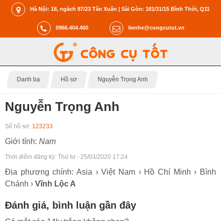
Hà Nội: 18, ngách 87/23 Tân Xuân | Sài Gòn: 181/31/15 Bình Thới, Q11
0966.404.460
lienhe@congcutot.vn
Danh bạ
Hồ sơ
Nguyễn Trọng Anh
Nguyễn Trọng Anh
Số hồ sơ:
123233
Giới tính:
Nam
Thời điểm đăng ký:
Thứ tư - 25/03/2020 17:24
Địa phương chính: Asia › Việt Nam › Hồ Chí Minh › Bình
Chánh ›
Vĩnh Lộc A
Đánh giá, bình luận gần đây