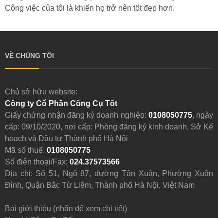
Công việc của tôi là khiến họ trở nên tốt đẹp hơn.
VỀ CHÚNG TÔI
Chủ sở hữu website:
Công ty Cổ Phần Công Cụ Tốt
Giấy chứng nhận đăng ký doanh nghiệp:
0108050775
, ngày
cấp: 09/10/2020, nơi cấp: Phòng đăng ký kinh doanh, Sở Kế
hoạch và Đầu tư Thành phố Hà Nội
Mã số thuế:
0108050775
Số điện thoại/Fax:
024.37573566
Địa chỉ: Số 51, Ngõ 87, đường Tân Xuân, Phường Xuân
Đỉnh, Quận Bắc Từ Liêm, Thành phố Hà Nội, Việt Nam
Bài giới thiệu (nhấn để xem chi tiết)