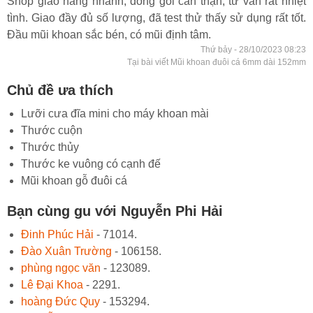
Shop giao hàng nhanh, đóng gói cẩn thận, tư vấn rất nhiệt
tình. Giao đầy đủ số lượng, đã test thử thấy sử dụng rất tốt.
Đầu mũi khoan sắc bén, có mũi định tâm.
Thứ bảy - 28/10/2023 08:23
Tại bài viết Mũi khoan đuôi cá 6mm dài 152mm
Chủ đề ưa thích
Lưỡi cưa đĩa mini cho máy khoan mài
Thước cuộn
Thước thủy
Thước ke vuông có cạnh đế
Mũi khoan gỗ đuôi cá
Bạn cùng gu với Nguyễn Phi Hải
Đinh Phúc Hải
- 71014.
Đào Xuân Trường
- 106158.
phùng ngọc văn
- 123089.
Lê Đại Khoa
- 2291.
hoàng Đức Quy
- 153294.