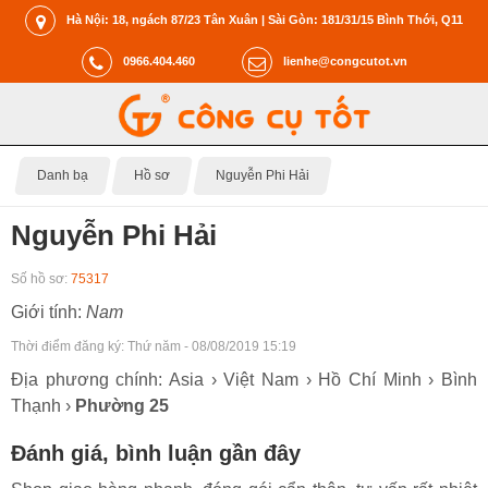
Hà Nội: 18, ngách 87/23 Tân Xuân | Sài Gòn: 181/31/15 Bình Thới, Q11
0966.404.460
lienhe@congcutot.vn
Danh bạ
Hồ sơ
Nguyễn Phi Hải
Nguyễn Phi Hải
Số hồ sơ:
75317
Giới tính:
Nam
Thời điểm đăng ký:
Thứ năm - 08/08/2019 15:19
Địa phương chính: Asia › Việt Nam › Hồ Chí Minh › Bình
Thạnh ›
Phường 25
Đánh giá, bình luận gần đây