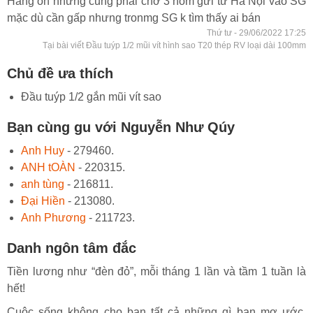
Hàng ổn nhưng cũng phải chờ 3 hôm gửi từ Hà Nội vào SG
mặc dù cần gấp nhưng tronmg SG k tìm thấy ai bán
Thứ tư - 29/06/2022 17:25
Tại bài viết Đầu tuýp 1/2 mũi vít hình sao T20 thép RV loại dài 100mm
Chủ đề ưa thích
Đầu tuýp 1/2 gắn mũi vít sao
Bạn cùng gu với Nguyễn Như Qúy
Anh Huy
- 279460.
ANH tOÀN
- 220315.
anh tùng
- 216811.
Đại Hiền
- 213080.
Anh Phương
- 211723.
Danh ngôn tâm đắc
Tiền lương như “đèn đỏ”, mỗi tháng 1 lần và tầm 1 tuần là
hết!
Cuộc sống không cho bạn tất cả những gì bạn mơ ước.