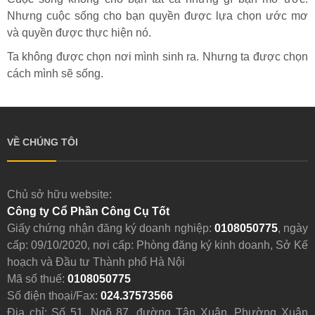
Nhưng cuộc sống cho bạn quyền được lựa chọn ước mơ
và quyền được thực hiện nó.
Ta không được chọn nơi mình sinh ra. Nhưng ta được chọn
cách mình sẽ sống.
VỀ CHÚNG TÔI
Chủ sở hữu website:
Công ty Cổ Phần Công Cụ Tốt
Giấy chứng nhận đăng ký doanh nghiệp:
0108050775
, ngày
cấp: 09/10/2020, nơi cấp: Phòng đăng ký kinh doanh, Sở Kế
hoạch và Đầu tư Thành phố Hà Nội
Mã số thuế:
0108050775
Số điện thoại/Fax:
024.37573566
Địa chỉ: Số 51, Ngõ 87, đường Tân Xuân, Phường Xuân