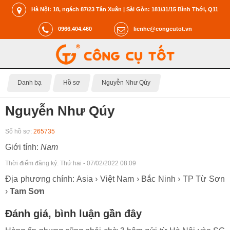
Hà Nội: 18, ngách 87/23 Tân Xuân | Sài Gòn: 181/31/15 Bình Thới, Q11
0966.404.460
lienhe@congcutot.vn
Danh bạ
Hồ sơ
Nguyễn Như Qúy
Nguyễn Như Qúy
Số hồ sơ:
265735
Giới tính:
Nam
Thời điểm đăng ký:
Thứ hai - 07/02/2022 08:09
Địa phương chính: Asia › Việt Nam › Bắc Ninh › TP Từ Sơn
›
Tam Sơn
Đánh giá, bình luận gần đây