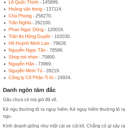
Lê Quốc Thịnh
- 145899.
Hoàng văn trọng
- 137114.
Chú Phong
- 258270.
Trần Nghĩa
- 262100.
Phan Ngọc Dũng
- 120019.
Trần thị Hồng Duyên
- 102030.
Hồ Huỳnh Minh Lan
- 79628.
Nguyễn Ngọc Tân
- 78586.
Shop mii nhon
- 75800.
Nguyễn Hân
- 73969.
Nguyễn Minh Tú
- 28219.
Công ty Cổ Phần Ti Ki
- 24934.
Danh ngôn tâm đắc
Gấu chưa có mà gió đã về.
Kẻ ngu thường tỏ ra nguy hiểm. Kẻ nguy hiểm thường tỏ ra
ngu.
Kinh doanh giống như một cái xe cút kít. Chẳng có gì xảy ra