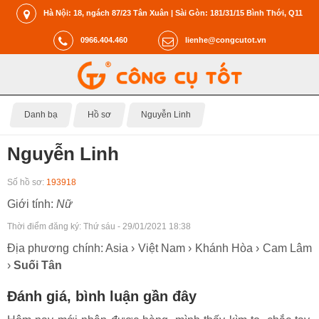
Hà Nội: 18, ngách 87/23 Tân Xuân | Sài Gòn: 181/31/15 Bình Thới, Q11
0966.404.460
lienhe@congcutot.vn
Danh bạ
Hồ sơ
Nguyễn Linh
Nguyễn Linh
Số hồ sơ:
193918
Giới tính:
Nữ
Thời điểm đăng ký:
Thứ sáu - 29/01/2021 18:38
Địa phương chính: Asia › Việt Nam › Khánh Hòa › Cam Lâm
›
Suối Tân
Đánh giá, bình luận gần đây