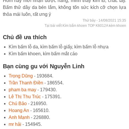
Hôm nay mới nhận được hàng, mình thấy kìm to, chắc tay.
Bấm thử dây da bén lắm, không tốn sức kích cỡ chọn lựa
thỏa mái luôn, rất ưng ý
Thứ bảy - 14/08/2021 15:35
Tại bài viết Kìm bấm khoen TOP K6012A kèm khoen
Chủ đề ưa thích
Kìm bấm lỗ da, kìm bấm lỗ giấy, kìm bấm lỗ nhựa
Kìm bấm khoen, kìm bấm mắt cáo
Bạn cùng gu với Nguyễn Linh
Trọng Dũng
- 193684.
Trần Thanh Điền
- 186554.
pham ba may
- 179430.
Lê Thị Thu Trúc
- 175391.
Chú Bảo
- 216950.
Hoang An
- 165610.
Anh Mạnh
- 226880.
mr hải
- 154945.