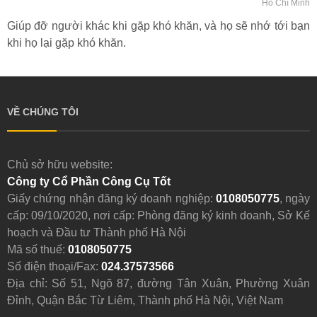
Hồ Chí Minh
Giúp đỡ người khác khi gặp khó khăn, và họ sẽ nhớ tới bạn
khi họ lại gặp khó khăn.
VỀ CHÚNG TÔI
Chủ sở hữu website:
Công ty Cổ Phần Công Cụ Tốt
Giấy chứng nhận đăng ký doanh nghiệp:
0108050775
, ngày
cấp: 09/10/2020, nơi cấp: Phòng đăng ký kinh doanh, Sở Kế
hoạch và Đầu tư Thành phố Hà Nội
Mã số thuế:
0108050775
Số điện thoại/Fax:
024.37573566
Địa chỉ: Số 51, Ngõ 87, đường Tân Xuân, Phường Xuân
Đỉnh, Quận Bắc Từ Liêm, Thành phố Hà Nội, Việt Nam