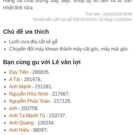
Hàng rất chất lượng dày, đẹp. Shop uy tín lắm và tư vấn
nhiệt tình nữa
Thứ năm - 12/10/2023 09:09
Tại bài viết Lưỡi cưa gỗ TOCDO Φ110 x 30 răng x 11000rpm
Chủ đề ưa thích
Lưỡi cưa đĩa cắt xẻ gỗ
Chuyển đổi máy khoan thành máy cắt góc, máy mài góc
Bạn cùng gu với Lê văn lợi
Duy Tiên
- 286635.
A Tài
- 281479.
Anh Mạnh
- 251281.
Nguyễn Hữu Ninh
- 217667.
Nguyễn Phúc Toàn
- 217128.
anh
- 200758.
Anh Tạ Mạnh Tú
- 153737.
Anh Quang
- 130234.
Anh Hiếu
- 88097.