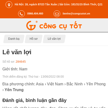
Hà Nội: 18, ngách 87/23 Tân Xuân | Sài Gòn: 181/31/15 Bình Thới, Q11
0966.404.460
lienhe@congcutot.vn
Danh bạ
Hồ sơ
Lê văn lợi
Lê văn lợi
Số hồ sơ:
284645
Giới tính:
Nam
Thời điểm đăng ký:
Thứ hai - 13/06/2022 08:00
Địa phương chính: Asia › Việt Nam › Bắc Ninh › Yên Phong
›
Yên Trung
Đánh giá, bình luận gần đây