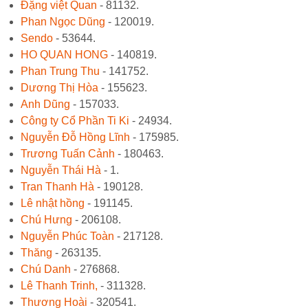
Đặng việt Quan
- 81132.
Phan Ngọc Dũng
- 120019.
Sendo
- 53644.
HO QUAN HONG
- 140819.
Phan Trung Thu
- 141752.
Dương Thị Hòa
- 155623.
Anh Dũng
- 157033.
Công ty Cổ Phần Ti Ki
- 24934.
Nguyễn Đỗ Hồng Lĩnh
- 175985.
Trương Tuấn Cảnh
- 180463.
Nguyễn Thái Hà
- 1.
Tran Thanh Hà
- 190128.
Lê nhật hồng
- 191145.
Chú Hưng
- 206108.
Nguyễn Phúc Toàn
- 217128.
Thăng
- 263135.
Chú Danh
- 276868.
Lê Thanh Trinh,
- 311328.
Thương Hoài
- 320541.