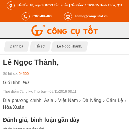
Hà Nội: 18, ngách 87/23 Tân Xuân | Sài Gòn: 181/31/15 Bình Thới, Q11
0966.404.460
lienhe@congcutot.vn
Danh bạ
Hồ sơ
Lê Ngọc Thành,
Lê Ngọc Thành,
Số hồ sơ:
94500
Giới tính:
Nữ
Thời điểm đăng ký:
Thứ bảy - 09/11/2019 08:11
Địa phương chính: Asia › Việt Nam › Đà Nẵng › Cẩm Lệ ›
Hòa Xuân
Đánh giá, bình luận gần đây