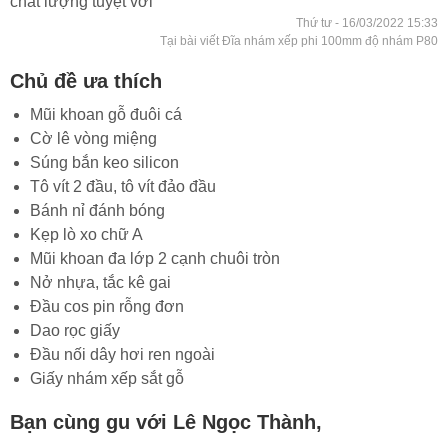
chất lượng tuyệt vời
Thứ tư - 16/03/2022 15:33
Tại bài viết Đĩa nhám xếp phi 100mm độ nhám P80
Chủ đề ưa thích
Mũi khoan gỗ đuôi cá
Cờ lê vòng miệng
Súng bắn keo silicon
Tô vít 2 đầu, tô vít đảo đầu
Bánh nỉ đánh bóng
Kẹp lò xo chữ A
Mũi khoan đa lớp 2 cạnh chuôi tròn
Nở nhựa, tắc kê gai
Đầu cos pin rỗng đơn
Dao rọc giấy
Đầu nối dây hơi ren ngoài
Giấy nhám xếp sắt gỗ
Bạn cùng gu với Lê Ngọc Thành,