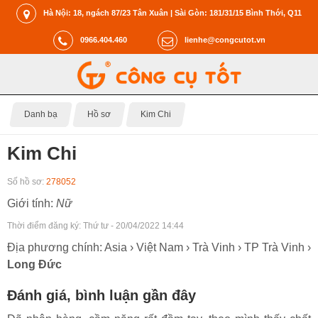
Hà Nội: 18, ngách 87/23 Tân Xuân | Sài Gòn: 181/31/15 Bình Thới, Q11
0966.404.460
lienhe@congcutot.vn
Danh bạ
Hồ sơ
Kim Chi
Kim Chi
Số hồ sơ:
278052
Giới tính:
Nữ
Thời điểm đăng ký:
Thứ tư - 20/04/2022 14:44
Địa phương chính: Asia › Việt Nam › Trà Vinh › TP Trà Vinh ›
Long Đức
Đánh giá, bình luận gần đây