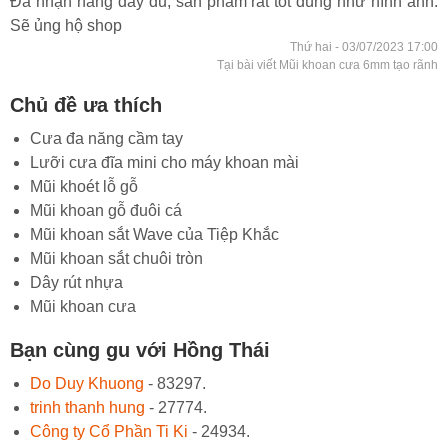
Đã nhận hàng đầy đủ, sản phẩm rất tốt đúng như hình ảnh.
Sẽ ủng hộ shop
Thứ hai - 03/07/2023 17:00
Tại bài viết Mũi khoan cưa 6mm tạo rãnh
Chủ đề ưa thích
Cưa đa năng cầm tay
Lưỡi cưa đĩa mini cho máy khoan mài
Mũi khoét lỗ gỗ
Mũi khoan gỗ đuôi cá
Mũi khoan sắt Wave của Tiệp Khắc
Mũi khoan sắt chuôi tròn
Dây rút nhựa
Mũi khoan cưa
Bạn cùng gu với Hồng Thái
Do Duy Khuong
- 83297.
trinh thanh hung
- 27774.
Công ty Cổ Phần Ti Ki
- 24934.