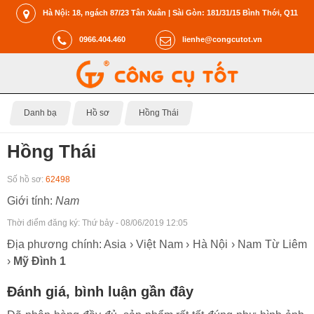
Hà Nội: 18, ngách 87/23 Tân Xuân | Sài Gòn: 181/31/15 Bình Thới, Q11
0966.404.460
lienhe@congcutot.vn
Danh bạ
Hồ sơ
Hồng Thái
Hồng Thái
Số hồ sơ:
62498
Giới tính:
Nam
Thời điểm đăng ký:
Thứ bảy - 08/06/2019 12:05
Địa phương chính: Asia › Việt Nam › Hà Nội › Nam Từ Liêm
›
Mỹ Đình 1
Đánh giá, bình luận gần đây