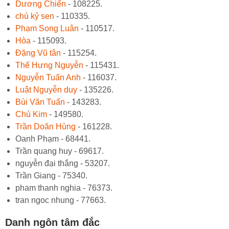
Dương Chiến
- 108225.
chú kỷ sen
- 110335.
Phạm Song Luân
- 110517.
Hòa
- 115093.
Đặng Vũ tân
- 115254.
Thế Hưng Nguyễn
- 115431.
Nguyễn Tuấn Anh
- 116037.
Luật Nguyễn duy
- 135226.
Bùi Văn Tuấn
- 143283.
Chú Kim
- 149580.
Trần Doãn Hùng
- 161228.
Oanh Phạm - 68441.
Trần quang huy - 69617.
nguyễn đại thắng - 53207.
Trần Giang - 75340.
pham thanh nghia - 76373.
tran ngoc nhung - 77663.
Danh ngôn tâm đắc