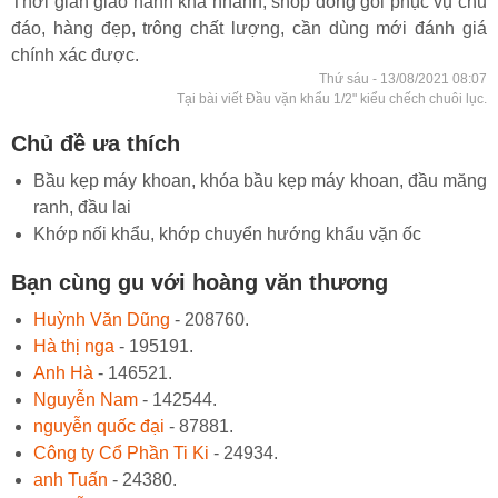
Thời gian giao hành khá nhanh, shop đóng gói phục vụ chu
đáo, hàng đẹp, trông chất lượng, cần dùng mới đánh giá
chính xác được.
Thứ sáu - 13/08/2021 08:07
Tại bài viết Đầu vặn khẩu 1/2" kiểu chếch chuôi lục.
Chủ đề ưa thích
Bầu kẹp máy khoan, khóa bầu kẹp máy khoan, đầu măng
ranh, đầu lai
Khớp nối khẩu, khớp chuyển hướng khẩu vặn ốc
Bạn cùng gu với hoàng văn thương
Huỳnh Văn Dũng
- 208760.
Hà thị nga
- 195191.
Anh Hà
- 146521.
Nguyễn Nam
- 142544.
nguyễn quốc đại
- 87881.
Công ty Cổ Phần Ti Ki
- 24934.
anh Tuấn
- 24380.