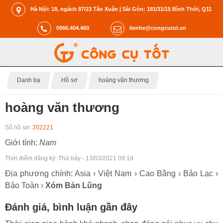
Hà Nội: 18, ngách 87/23 Tân Xuân | Sài Gòn: 181/31/15 Bình Thới, Q11
0966.404.460
lienhe@congcutot.vn
Danh bạ
Hồ sơ
hoàng văn thương
hoàng văn thương
Số hồ sơ:
202221
Giới tính:
Nam
Thời điểm đăng ký:
Thứ bảy - 13/03/2021 09:19
Địa phương chính: Asia › Việt Nam › Cao Bằng › Bảo Lạc ›
Bảo Toàn ›
Xóm Bản Lũng
Đánh giá, bình luận gần đây