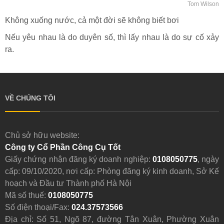
Tom Wilson
Không xuống nước, cả một đời sẽ không biết bơi
Nếu yêu nhau là do duyên số, thì lấy nhau là do sự cố xảy
ra.
VỀ CHÚNG TÔI
Chủ sở hữu website:
Công ty Cổ Phần Công Cụ Tốt
Giấy chứng nhận đăng ký doanh nghiệp:
0108050775
, ngày
cấp: 09/10/2020, nơi cấp: Phòng đăng ký kinh doanh, Sở Kế
hoạch và Đầu tư Thành phố Hà Nội
Mã số thuế:
0108050775
Số điện thoại/Fax:
024.37573566
Địa chỉ: Số 51, Ngõ 87, đường Tân Xuân, Phường Xuân