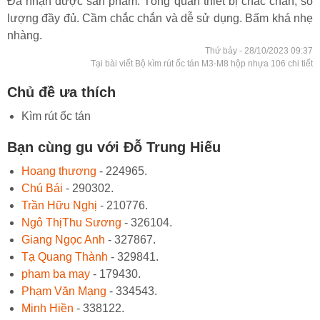
Đã nhận được sản phẩm. Tổng quan thiết bị chắc chắn, số
lượng đầy đủ. Cầm chắc chắn và dễ sử dụng. Bấm khá nhẹ
nhàng.
Thứ bảy - 28/10/2023 09:37
Tại bài viết Bộ kìm rút ốc tán M3-M8 hộp nhựa 106 chi tiết
Chủ đề ưa thích
Kìm rút ốc tán
Bạn cùng gu với Đỗ Trung Hiếu
Hoang thương
- 224965.
Chú Bái
- 290302.
Trần Hữu Nghị
- 210776.
Ngô ThịThu Sương
- 326104.
Giang Ngọc Anh
- 327867.
Tạ Quang Thành
- 329841.
pham ba may
- 179430.
Phạm Văn Mạng
- 334543.
Minh Hiền
- 338122.