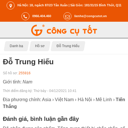
Hà Nội: 18, ngách 87/23 Tân Xuân | Sài Gòn: 181/31/15 Bình Thới, Q11
0966.404.460
lienhe@congcutot.vn
Danh bạ
Hồ sơ
Đỗ Trung Hiếu
Đỗ Trung Hiếu
Số hồ sơ:
255916
Giới tính:
Nam
Thời điểm đăng ký:
Thứ bảy - 04/12/2021 10:41
Địa phương chính: Asia › Việt Nam › Hà Nội › Mê Linh ›
Tiến
Thắng
Đánh giá, bình luận gần đây