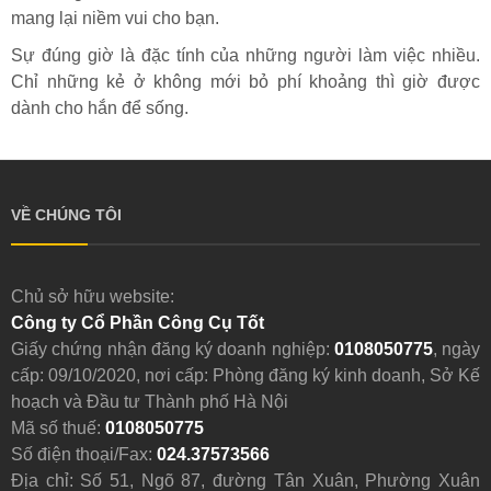
mang lại niềm vui cho bạn.
Sự đúng giờ là đặc tính của những người làm việc nhiều.
Chỉ những kẻ ở không mới bỏ phí khoảng thì giờ được
dành cho hắn để sống.
VỀ CHÚNG TÔI
Chủ sở hữu website:
Công ty Cổ Phần Công Cụ Tốt
Giấy chứng nhận đăng ký doanh nghiệp:
0108050775
, ngày
cấp: 09/10/2020, nơi cấp: Phòng đăng ký kinh doanh, Sở Kế
hoạch và Đầu tư Thành phố Hà Nội
Mã số thuế:
0108050775
Số điện thoại/Fax:
024.37573566
Địa chỉ: Số 51, Ngõ 87, đường Tân Xuân, Phường Xuân