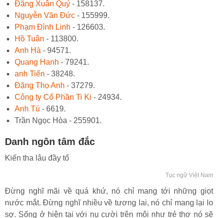
Đặng Xuân Quý
- 158137.
Nguyễn Văn Đức
- 155999.
Phạm Đình Linh
- 126603.
Hồ Tuân
- 113800.
Anh Hà
- 94571.
Quang Hanh
- 79241.
anh Tiến
- 38248.
Đặng Thọ Anh
- 37279.
Công ty Cổ Phần Ti Ki
- 24934.
Anh Tú
- 6619.
Trần Ngọc Hòa - 255901.
Danh ngôn tâm đắc
Kiến tha lâu đầy tổ
Tục ngữ Việt Nam
Đừng nghĩ mãi về quá khứ, nó chỉ mang tới những giọt
nước mắt. Đừng nghĩ nhiều về tương lai, nó chỉ mang lại lo
sợ. Sống ở hiện tại với nụ cười trên môi như trẻ thơ nó sẽ