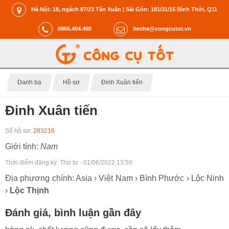
Hà Nội: 18, ngách 87/23 Tân Xuân | Sài Gòn: 181/31/15 Bình Thới, Q11
0966.404.460
lienhe@congcutot.vn
Danh bạ
Hồ sơ
Đinh Xuân tiến
Đinh Xuân tiến
Số hồ sơ:
283216
Giới tính:
Nam
Thời điểm đăng ký:
Thứ tư - 01/06/2022 13:59
Địa phương chính: Asia › Việt Nam › Bình Phước › Lộc Ninh
›
Lộc Thịnh
Đánh giá, bình luận gần đây