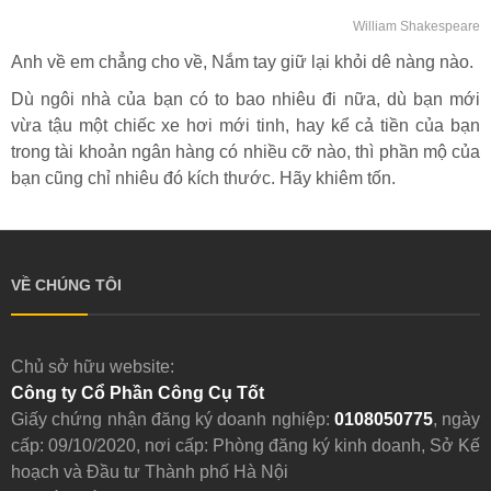
William Shakespeare
Anh về em chẳng cho về, Nắm tay giữ lại khỏi dê nàng nào.
Dù ngôi nhà của bạn có to bao nhiêu đi nữa, dù bạn mới
vừa tậu một chiếc xe hơi mới tinh, hay kể cả tiền của bạn
trong tài khoản ngân hàng có nhiều cỡ nào, thì phần mộ của
bạn cũng chỉ nhiêu đó kích thước. Hãy khiêm tốn.
VỀ CHÚNG TÔI
Chủ sở hữu website:
Công ty Cổ Phần Công Cụ Tốt
Giấy chứng nhận đăng ký doanh nghiệp:
0108050775
, ngày
cấp: 09/10/2020, nơi cấp: Phòng đăng ký kinh doanh, Sở Kế
hoạch và Đầu tư Thành phố Hà Nội