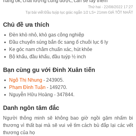
hàng ok, chất lượng cũng được, cần sẽ lấy thêm
Thứ hai - 22/08/2022 17:27
Tại bài viết Đầu tuýp lục giác ngắn 1/2 LS+ 21mm GIÁ TỐT NHẤT
Chủ đề ưa thích
Đèn khò nhỏ, khò gas công nghiệp
Đầu chuyển súng bắn ốc sang ổ chuôi lục 6 ly
Ke góc nam châm chuẩn xác, hút khỏe
Bộ khẩu, đầu khẩu, đầu tuýp ½ inch
Bạn cùng gu với Đinh Xuân tiến
Ngô Thị Nhung
- 243905.
Phạm Đình Tuận
- 149270.
Nguyễn Hữu Hoàng - 347844.
Danh ngôn tâm đắc
Người thông minh sẽ không bao giờ ngồi gặm nhấm bi
thương vì thất bại mà sẽ vui vẻ tìm cách bù đắp lại các vết
thương của họ