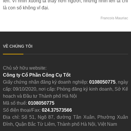
lên. Vì nhìn xuống ta thấy hơn người, nhưng nhìn lên ta chỉ
là con số không vĩ đại.
Francois Mauriac
VỀ CHÚNG TÔI
Chủ sở hữu website:
Công ty Cổ Phần Công Cụ Tốt
Giấy chứng nhận đăng ký doanh nghiệp:
0108050775
, ngày
cấp: 09/10/2020, nơi cấp: Phòng đăng ký kinh doanh, Sở Kế
hoạch và Đầu tư Thành phố Hà Nội
Mã số thuế:
0108050775
Số điện thoại/Fax:
024.37573566
Địa chỉ: Số 51, Ngõ 87, đường Tân Xuân, Phường Xuân
Đỉnh, Quận Bắc Từ Liêm, Thành phố Hà Nội, Việt Nam