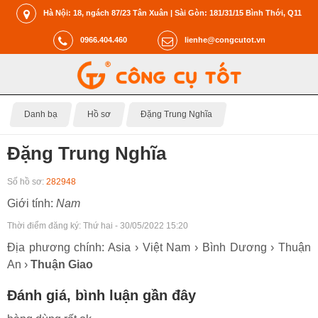
Hà Nội: 18, ngách 87/23 Tân Xuân | Sài Gòn: 181/31/15 Bình Thới, Q11
0966.404.460
lienhe@congcutot.vn
Danh bạ
Hồ sơ
Đặng Trung Nghĩa
Đặng Trung Nghĩa
Số hồ sơ:
282948
Giới tính:
Nam
Thời điểm đăng ký:
Thứ hai - 30/05/2022 15:20
Địa phương chính: Asia › Việt Nam › Bình Dương › Thuận
An ›
Thuận Giao
Đánh giá, bình luận gần đây