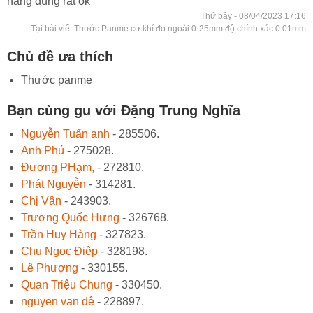
hàng dùng rất ok
Thứ bảy - 08/04/2023 17:16
Tại bài viết Thước Panme cơ khí đo ngoài 0-25mm độ chính xác 0.01mm
Chủ đề ưa thích
Thước panme
Bạn cùng gu với Đặng Trung Nghĩa
Nguyễn Tuấn anh
- 285506.
Anh Phú
- 275028.
Đương PHạm,
- 272810.
Phát Nguyễn
- 314281.
Chị Vân
- 243903.
Trương Quốc Hưng
- 326768.
Trần Huy Hàng
- 327823.
Chu Ngọc Điệp
- 328198.
Lê Phượng
- 330155.
Quan Triệu Chung
- 330450.
nguyen van đê
- 228897.