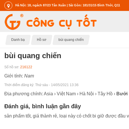
Hà Nội: 18, ngách 87/23 Tân Xuân | Sài Gòn: 181/31/15 Bình Thới, Q11
Danh bạ
Hồ sơ
bùi quang chiến
bùi quang chiến
Số hồ sơ:
216122
Giới tính:
Nam
Thời điểm đăng ký:
Thứ sáu - 14/05/2021 13:36
Địa phương chính: Asia › Việt Nam › Hà Nội › Tây Hồ ›
Bưởi
Đánh giá, bình luận gần đây
sản phẩm tốt, giá thành rẻ, loại này có chốt bi giữ được đầu v