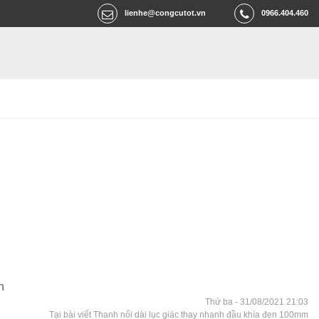
lienhe@congcutot.vn
0966.404.460
n
Thứ ba - 31/08/2021 21:03
Tại bài viết Thanh nối dài lục giác thay nhanh đầu khía đen 100mm