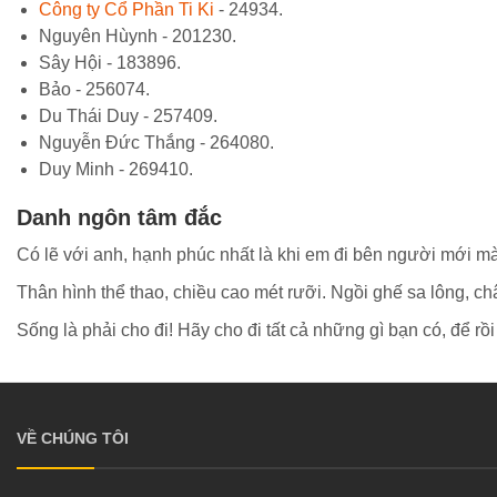
Công ty Cổ Phần Ti Ki
- 24934.
Nguyên Hùynh - 201230.
Sây Hội - 183896.
Bảo - 256074.
Du Thái Duy - 257409.
Nguyễn Đức Thắng - 264080.
Duy Minh - 269410.
Danh ngôn tâm đắc
Có lẽ với anh, hạnh phúc nhất là khi em đi bên người mới m
Thân hình thể thao, chiều cao mét rưỡi. Ngồi ghế sa lông, c
Sống là phải cho đi! Hãy cho đi tất cả những gì bạn có, để rồi 
VỀ CHÚNG TÔI