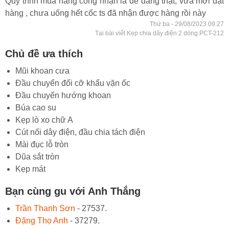
Quy trình mua hàng công nhận là dễ dàng thật, vừa mới đặt
hàng , chưa uống hết cốc ts đã nhận được hàng rồi này
Thứ ba - 29/08/2023 09:27
Tại bài viết Kẹp chia dây điện 2 dòng PCT-212
Chủ đề ưa thích
Mũi khoan cưa
Đầu chuyển đổi cỡ khẩu vặn ốc
Đầu chuyển hướng khoan
Búa cao su
Kẹp lò xo chữ A
Cút nối dây điện, đầu chia tách điện
Mài đục lỗ tròn
Dũa sắt tròn
Kẹp mát
Bạn cùng gu với Anh Thắng
Trần Thanh Sơn
- 27537.
Đặng Thọ Anh
- 37279.