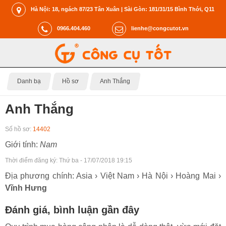
Hà Nội: 18, ngách 87/23 Tân Xuân | Sài Gòn: 181/31/15 Bình Thới, Q11
0966.404.460
lienhe@congcutot.vn
Danh bạ
Hồ sơ
Anh Thắng
Anh Thắng
Số hồ sơ:
14402
Giới tính:
Nam
Thời điểm đăng ký:
Thứ ba - 17/07/2018 19:15
Địa phương chính: Asia › Việt Nam › Hà Nội › Hoàng Mai ›
Vĩnh Hưng
Đánh giá, bình luận gần đây