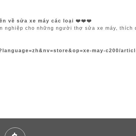
n về sửa xe máy các loại ❤️❤️❤️
 nghiệp cho những người thợ sửa xe máy, thích 
?language=zh&nv=store&op=xe-may-c200/article