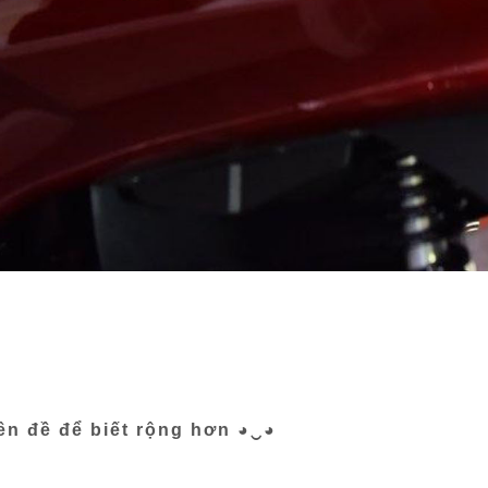
yên đề để biết rộng hơn ◕‿◕