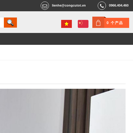
lienhe@congcutot.vn
0966.404.460
0 个产品