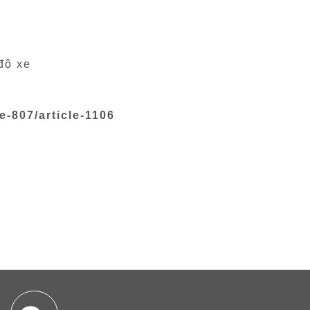
độ xe
-807/article-1106