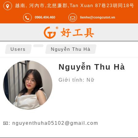
越南, 河內市,北慈廉郡,Tan Xuan 87巷23胡同18号
0966.404.460
lienhe@congcutot.vn
Users
Nguyễn Thu Hà
Nguyễn Thu Hà
Giới tính: Nữ
📧:
nguyenthuha05102@gmail.com