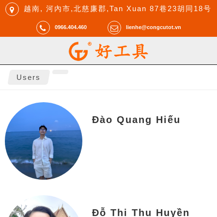
越南, 河內市,北慈廉郡,Tan Xuan 87巷23胡同18号
0966.404.460
lienhe@congcutot.vn
Users
Đào Quang Hiếu
Đỗ Thị Thu Huyền