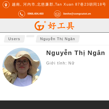
越南, 河內市,北慈廉郡,Tan Xuan 87巷23胡同18号
0966.404.460
lienhe@congcutot.vn
Users
Nguyễn Thị Ngân
Nguyễn Thị Ngân
Giới tính: Nữ