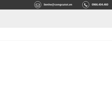
lienhe@congcutot.vn
0966.404.460