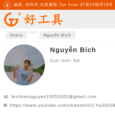
越南, 河內市,北慈廉郡,Tan Xuan 87巷23胡同18号
Users
Nguyễn Bích
Nguyễn Bích
Giới tính: Nữ
📧:
bichnmiuguyen10052002@gmail.com
🌐:
https://www.youtube.com/channel/UCYe3IS