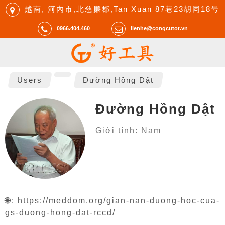
越南, 河內市,北慈廉郡,Tan Xuan 87巷23胡同18号
0966.404.460
lienhe@congcutot.vn
Users
Đường Hồng Dật
Đường Hồng Dật
Giới tính: Nam
🌐:
https://meddom.org/gian-nan-duong-hoc-cua-
gs-duong-hong-dat-rccd/