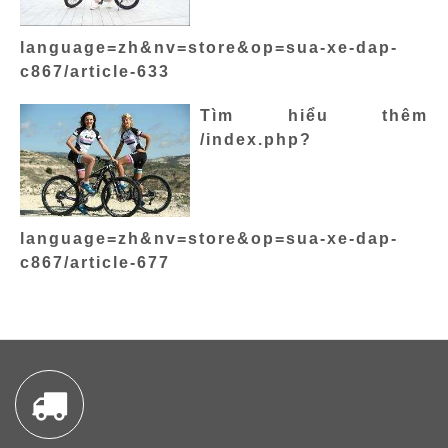
language=zh&nv=store&op=sua-xe-dap-
c867/article-633
Tìm hiểu thêm
/index.php?
language=zh&nv=store&op=sua-xe-dap-
c867/article-677