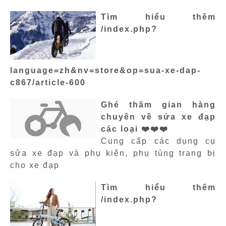
Tìm hiểu thêm
/index.php?
language=zh&nv=store&op=sua-xe-dap-
c867/article-600
Ghé thăm gian hàng
chuyên về sửa xe đạp
các loại ❤️❤️❤️
Cung cấp các dụng cụ
sửa xe đạp và phụ kiện, phụ tùng trang bị
cho xe đạp
Tìm hiểu thêm
/index.php?