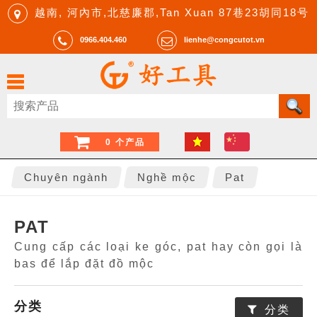
越南, 河內市,北慈廉郡,Tan Xuan 87巷23胡同18号
0966.404.460
lienhe@congcutot.vn
0 个产品
Chuyên ngành
Nghề mộc
Pat
PAT
Cung cấp các loại ke góc, pat hay còn gọi là
bas để lắp đặt đồ mộc
分类
分类