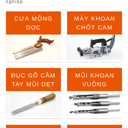
nghiệp
CƯA MỘNG
MÁY KHOAN
DỌC
CHỐT CAM
ĐỤC GỖ CẦM
MŨI KHOAN
TAY MŨI DẸT
VUÔNG