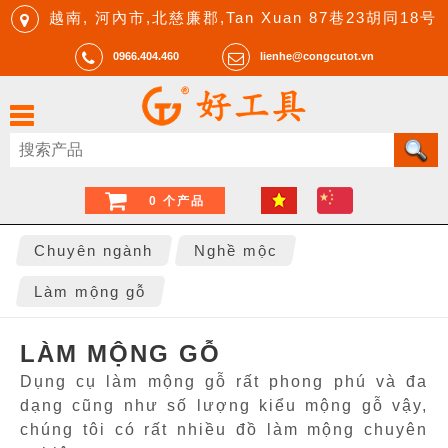
越南, 河內市,北慈廉郡,Tan Xuan 87巷23胡同18号
0966.404.460
lienhe@congcutot.vn
0 个产品
Chuyên ngành
Nghề mộc
Làm mộng gỗ
LÀM MỘNG GỖ
Dụng cụ làm mộng gỗ rất phong phú và đa
dạng cũng như số lượng kiểu mộng gỗ vậy,
chúng tôi có rất nhiều đồ làm mộng chuyên