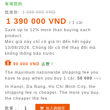
有现货的
批发价:
1 580 000 VND
1 390 000 VND
/ 1 cái
Save up to 12% more than buying each
product.
Mức giá này chỉ có giá trị đến hêt ngày
13/08/2026
. Chúng tôi có thể thay đổi mà
không thông báo trước
90 000 VND
运费 !
The maximum nationwide shipping fee you
have to pay when you buy 1 cái:
50 000
VND
In Hanoi, Da Nang, Ho Chi Minh City, the
shipping fee is cheaper. The more you buy,
the cheaper the fee.
数量 :
加入购物车