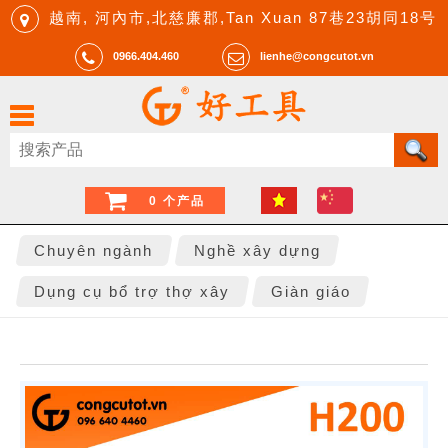
越南, 河內市,北慈廉郡,Tan Xuan 87巷23胡同18号
0966.404.460
lienhe@congcutot.vn
0 个产品
Chuyên ngành
Nghề xây dựng
Dụng cụ bổ trợ thợ xây
Giàn giáo