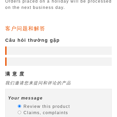
Orders placed on a holiday will be processed
on the next business day.
客户问题和解答
Câu hỏi thường gặp
满 意 度
我们邀请您来提问和评论的产品
Your message
Review this product
Claims, complaints