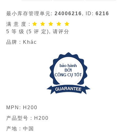
最小库存管理单元:
24006216
, ID:
6216
满 意 度 :
5
等 级 (
5
评 定), 请评分
品牌 :
Khác
MPN:
H200
产品型号 :
H200
产地 : 中国