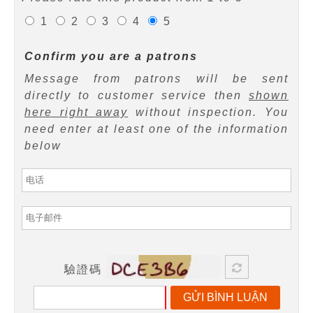
1
2
3
4
5
Confirm you are a patrons
Message from patrons will be sent
directly to customer service then
shown
here right away
without inspection. You
need enter at least one of the information
below
驗證碼
GỬI BÌNH LUẬN