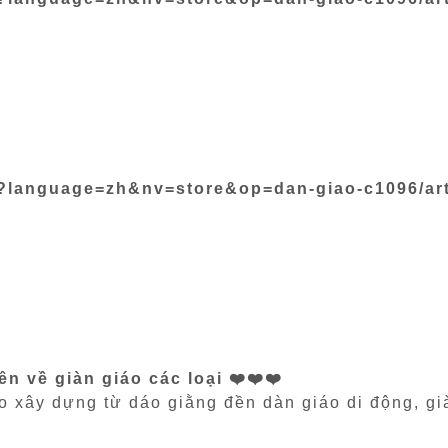
p?language=zh&nv=store&op=dan-giao-c1096/art
n về giàn giáo các loại ❤️❤️❤️
o xây dựng từ dáo giằng đền dàn giáo di động, gi