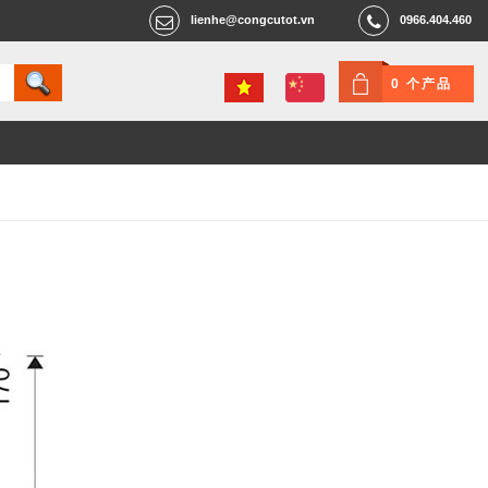
lienhe@congcutot.vn
0966.404.460
0 个产品