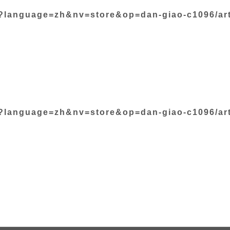
p?language=zh&nv=store&op=dan-giao-c1096/art
p?language=zh&nv=store&op=dan-giao-c1096/art