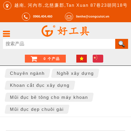
越南, 河內市,北慈廉郡,Tan Xuan 87巷23胡同18号
0966.404.460
lienhe@congcutot.vn
0 个产品
Chuyên ngành
Nghề xây dựng
Khoan cắt đục xây dựng
Mũi đục bê tông cho máy khoan
Mũi đục dẹp chuôi gài