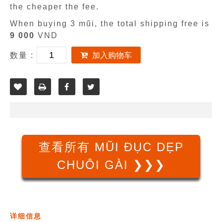
the cheaper the fee.
When buying 3 mũi, the total shipping free is
9 000
VND
数量 :
加入购物车
查看所有 MŨI ĐỤC DẸP
CHUÔI GÀI ❯❯❯
详细信息