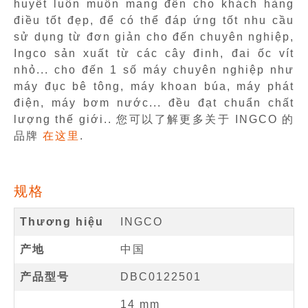
huyết luôn muốn mang đến cho khách hàng
điều tốt đẹp, để có thể đáp ứng tốt nhu cầu
sử dụng từ đơn giản cho đến chuyên nghiệp,
Ingco sản xuất từ các cây đinh, đai ốc vít
nhỏ... cho đến 1 số máy chuyên nghiệp như
máy đục bê tông, máy khoan búa, máy phát
điện, máy bơm nước... đều đạt chuẩn chất
lượng thế giới.. 您可以了解更多关于 INGCO 的
品牌
在这里
.
规格
Thương hiệu
INGCO
产地
中国
产品型号
DBC0122501
14
mm