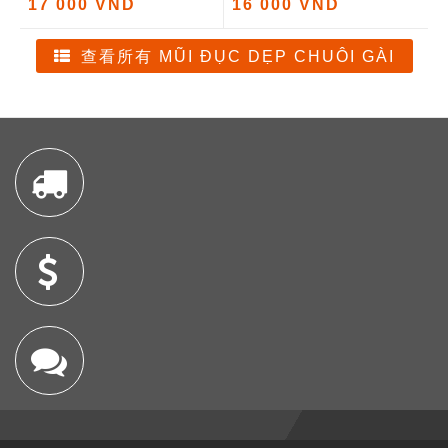
17 000 VND
16 000 VND
查看所有 MŨI ĐỤC DẸP CHUÔI GÀI