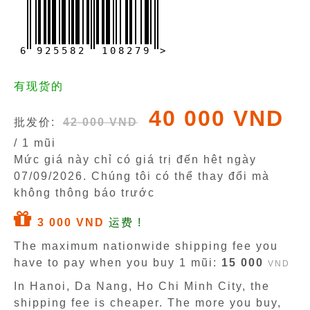
6
9
2
5
5
8
2
1
0
8
2
7
9
>
有现货的
40 000 VND
批发价:
42 000 VND
/ 1 mũi
Mức giá này chỉ có giá trị đến hêt ngày
07/09/2026
. Chúng tôi có thể thay đổi mà
không thông báo trước
3 000 VND
运费 !
The maximum nationwide shipping fee you
have to pay when you buy 1 mũi:
15 000
VND
In Hanoi, Da Nang, Ho Chi Minh City, the
shipping fee is cheaper. The more you buy,