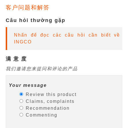
客户问题和解答
Câu hỏi thường gặp
Nhấn để đọc các câu hỏi cần biết về
INGCO
满 意 度
我们邀请您来提问和评论的产品
Your message
Review this product
Claims, complaints
Recommendation
Commenting