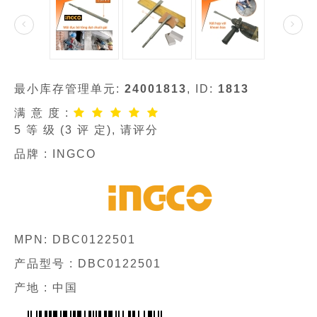
最小库存管理单元:
24001813
, ID:
1813
满 意 度 :
5
等 级 (
3
评 定), 请评分
品牌 :
INGCO
MPN:
DBC0122501
产品型号 :
DBC0122501
产地 : 中国