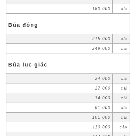
180 000
cái
Búa đồng
215 000
cái
249 000
cái
Búa lục giác
24 000
cái
27 000
cái
34 000
cái
91 000
cái
101 000
cái
110 000
cây