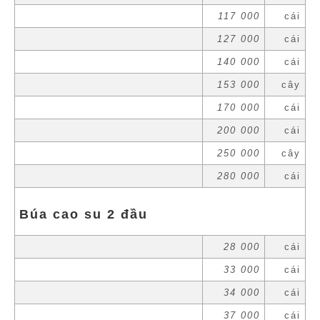
117 000
cái
127 000
cái
140 000
cái
153 000
cây
170 000
cái
200 000
cái
250 000
cây
280 000
cái
Búa cao su 2 đầu
28 000
cái
33 000
cái
34 000
cái
37 000
cái