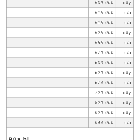
509 000
cây
515 000
cái
515 000
cái
525 000
cây
555 000
cái
570 000
cái
603 000
cái
620 000
cây
674 000
cái
720 000
cây
820 000
cây
920 000
cây
944 000
cái
Búa bi