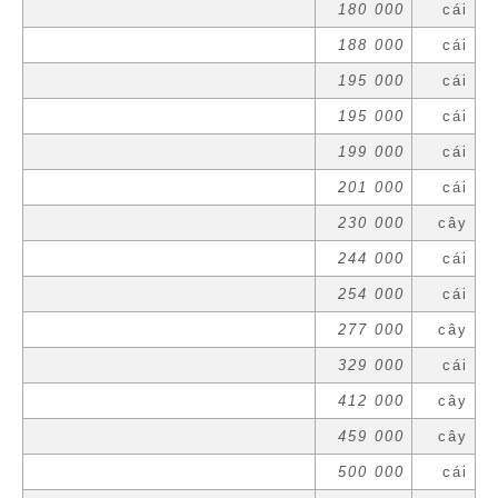
180 000
cái
188 000
cái
195 000
cái
195 000
cái
199 000
cái
201 000
cái
230 000
cây
244 000
cái
254 000
cái
277 000
cây
329 000
cái
412 000
cây
459 000
cây
500 000
cái