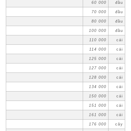
60 000
đầu
70 000
đầu
80 000
đầu
100 000
đầu
110 000
cái
114 000
cái
125 000
cái
127 000
cái
128 000
cái
134 000
cái
150 000
cái
151 000
cái
161 000
cái
176 000
cây