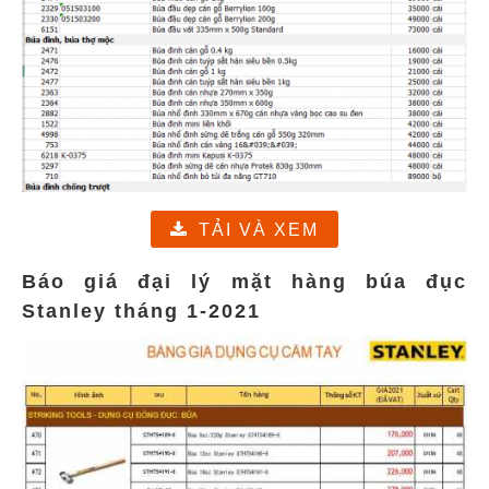
TẢI VÀ XEM
Báo giá đại lý mặt hàng búa đục
Stanley tháng 1-2021