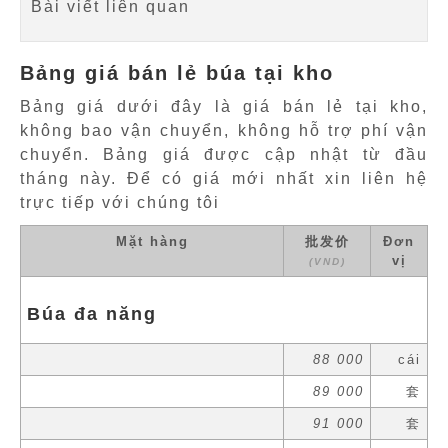
Bài viết liên quan
Bảng giá bán lẻ búa tại kho
Bảng giá dưới đây là giá bán lẻ tại kho,
không bao vận chuyển, không hỗ trợ phí vận
chuyển. Bảng giá được cập nhật từ đầu
tháng này. Để có giá mới nhất xin liên hệ
trực tiếp với chúng tôi
Mặt hàng
批发价
Đơn
vị
(VND)
Búa đa năng
88 000
cái
89 000
套
91 000
套