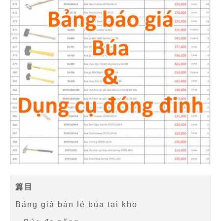
篇目
Bảng giá bán lẻ búa tại kho