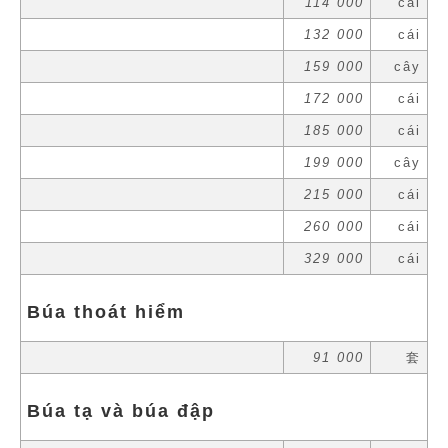
114 000
cái
132 000
cái
159 000
cây
172 000
cái
185 000
cái
199 000
cây
215 000
cái
260 000
cái
329 000
cái
Búa thoát hiểm
91 000
套
Búa tạ và búa đập