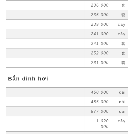
236 000
套
236 000
套
239 000
cây
241 000
cây
241 000
套
252 000
套
281 000
套
Bắn đinh hơi
450 000
cái
485 000
cái
577 000
cái
1 020
cây
000