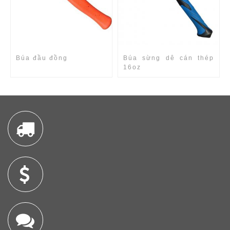
Búa đầu đồng
Búa sừng dê cán thép
16oz