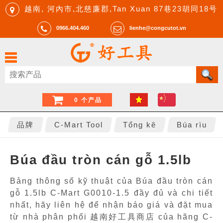
越南, 河內市,北慈廉郡,Tan Xuan 87巷23胡同18号
0966.404.460
lienhe@congcutot.vn
0 个产品
品牌
C-Mart Tool
Tổng kê
Búa rìu
Búa đầu tròn cán gỗ 1.5lb
Bảng thông số kỹ thuật của Búa đầu tròn cán
gỗ 1.5lb C-Mart G0010-1.5 đầy đủ và chi tiết
nhất, hãy liên hệ để nhận báo giá và đặt mua
từ nhà phân phối 越南好工具商店 của hãng C-