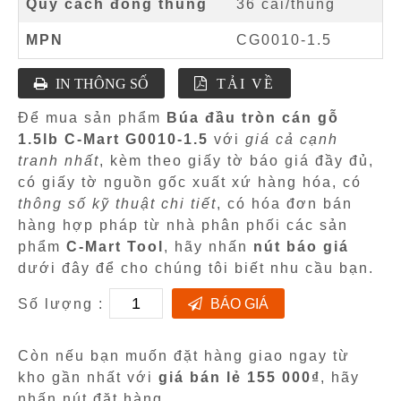
Quy cách đóng thùng
36 cái/thùng
MPN
CG0010-1.5
IN THÔNG SỐ
TẢI VỀ
Để mua sản phẩm
Búa đầu tròn cán gỗ
1.5lb C-Mart G0010-1.5
với
giá cả cạnh
tranh nhất
, kèm theo giấy tờ báo giá đầy đủ,
có giấy tờ nguồn gốc xuất xứ hàng hóa, có
thông số kỹ thuật chi tiết
, có hóa đơn bán
hàng hợp pháp từ nhà phân phối các sản
phẩm
C-Mart Tool
, hãy nhấn
nút báo giá
dưới đây để cho chúng tôi biết nhu cầu bạn.
Số lượng :
BÁO GIÁ
Còn nếu bạn muốn đặt hàng giao ngay từ
kho gần nhất với
giá bán lẻ 155 000₫
, hãy
nhấn nút đặt hàng