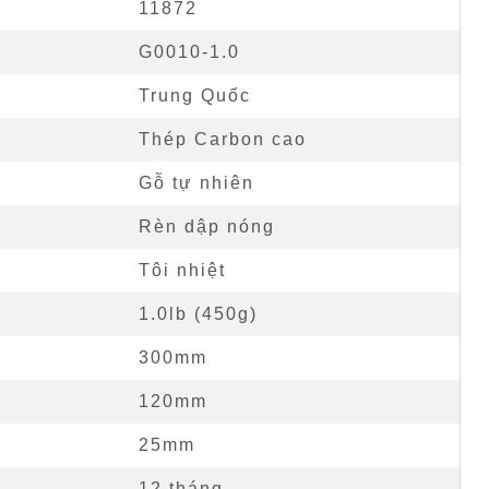
11872
G0010-1.0
Trung Quốc
Thép Carbon cao
Gỗ tự nhiên
Rèn dập nóng
Tôi nhiệt
1.0lb (450g)
300mm
120mm
25mm
12 tháng