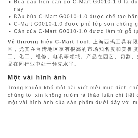
Búa đầu tròn cán gỗ C-Mart G0010-1.0 là dụ
nay.
Đầu búa C-Mart G0010-1.0 được chế tạo bằng
C-Mart G0010-1.0 được phủ lớp sơn chống gỉ 
Cán của C-Mart G0010-1.0 được làm từ gỗ tự
Về thương hiệu C-Mart Tool
: 上海西玛工具有
区，尤其在台湾地区享有很高的市场知名度和美誉
工、化工、维修、电讯等领域。产品在园艺、切割、
品在同行业中处于领先水平。
Một vài hình ảnh
Trong khuôn khổ một bài viết mới mục đích c
chúng tôi xin không rườm rà thảo luận chi tiế
một vài hình ảnh của sản phẩm dưới đây với m