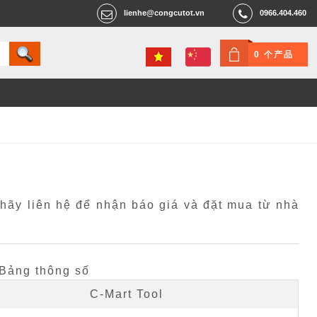
lienhe@congcutot.vn
0966.404.460
0 个产品
 hãy liên hệ để nhận báo giá và đặt mua từ nhà
Bảng thông số
C-Mart Tool